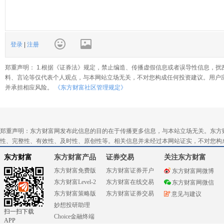
登录
|
注册
郑重声明： 1.根据《证券法》规定，禁止编造、传播虚假信息或者误导性信息，扰
料、言论等仅代表个人观点，与本网站立场无关，不对您构成任何投资建议。用户
并承担相应风险。
《东方财富社区管理规定》
郑重声明：东方财富网发布此信息的目的在于传播更多信息，与本站立场无关。东方
性、完整性、有效性、及时性、原创性等。相关信息并未经过本网站证实，不对您构
东方财富
东方财富产品
证券交易
关注东方财富
东方财富免费版
东方财富证券开户
东方财富网微博
东方财富Level-2
东方财富在线交易
东方财富网微信
东方财富策略版
东方财富证券交易
意见与建议
妙想投研助理
扫一扫下载
Choice金融终端
APP