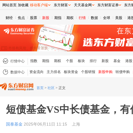
网站首页
加收藏
移动客户端
东方财富
天天基金网
东方财富证券
东方
财经
焦点
股票
新股
期指
期权
行情
数据
全球
美股
港
指数
期指
期权
个股
板块
排行
新股
基金
港股
行情中心
资金流向
主力排名
板块资金
个股研报
新股申购
转债申购
数据中心
首页
>
社区
>
正文
短债基金VS中长债基金，有
国泰基金
2025年06月11日 11:15
上海