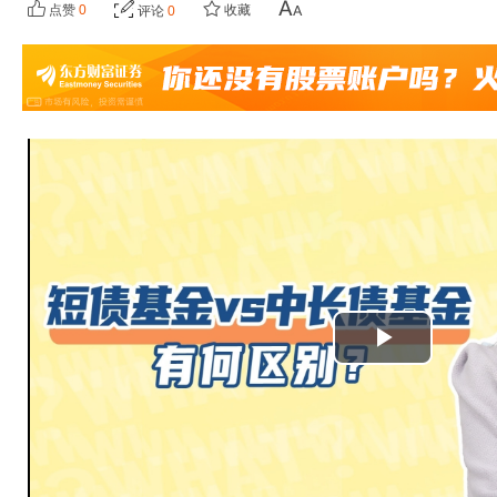
点赞
0
收藏
评论
0
播
放
视