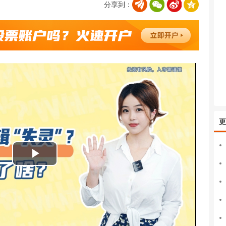
分享到：
更
播
放
视