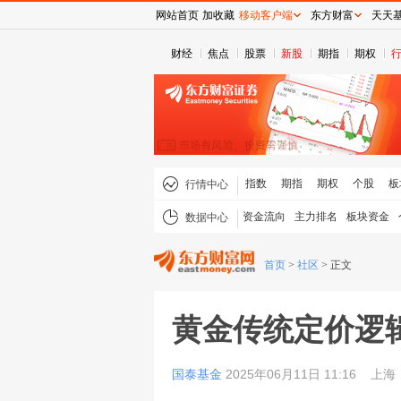
网站首页
加收藏
移动客户端
东方财富
天天
财经
焦点
股票
新股
期指
期权
指数
期指
期权
个股
板
行情中心
资金流向
主力排名
板块资金
数据中心
首页
>
社区
>
正文
黄金传统定价逻
国泰基金
2025年06月11日 11:16
上海