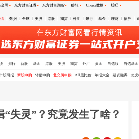
基金网
东方财富证券
东方财富期货
妙想
Choice数据
股吧
行情
数据
全球
美股
港股
期货
外汇
银行
基金
理财
债券
块
排行
新股
基金
港股
美股
期货
外汇
黄金
自选股
自选基金
个股研报
新股申购
转债申购
北交所申购
AH股比价
年报大全
融资融券
龙虎
辑“失灵”？究竟发生了啥？