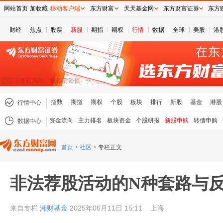
网站首页
加收藏
移动客户端
东方财富
天天基金网
东方财富证券
东方
财经
焦点
股票
新股
期指
期权
行情
数据
全球
美股
港
指数
期指
期权
个股
板块
排行
新股
基金
港股
行情中心
资金流向
主力排名
板块资金
个股研报
新股申购
转债申购
数据中心
首页
>
社区
>
专栏正文
非法荐股活动的N种套路与
来自专栏
湘财基金
2025年06月11日 15:11
上海