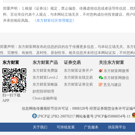
郑重声明： 1.根据《证券法》规定，禁止编造、传播虚假信息或者误导性信息，扰
料、言论等仅代表个人观点，与本网站立场无关，不对您构成任何投资建议。用户
并承担相应风险。
《东方财富社区管理规定》
郑重声明：东方财富网发布此信息的目的在于传播更多信息，与本站立场无关。东方
性、完整性、有效性、及时性、原创性等。相关信息并未经过本网站证实，不对您构
东方财富
东方财富产品
证券交易
关注东方财富
东方财富免费版
东方财富证券开户
东方财富网微博
东方财富Level-2
东方财富在线交易
东方财富网微信
东方财富策略版
东方财富证券交易
意见与建议
妙想投研助理
扫一扫下载
Choice金融终端
APP
信息网络传播视听节目许可证：0908328号 经营证券期货业务许可证编号：91310
沪ICP证:沪B2-20070217
网站备案号:沪ICP备05006054号-11
关于我们
可持续发展
广告服务
供应商平台