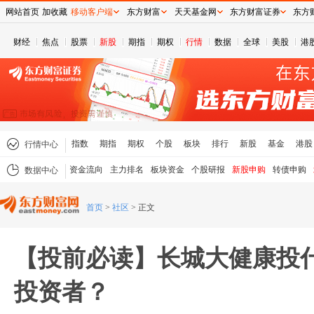
网站首页
加收藏
移动客户端
东方财富
天天基金网
东方财富证券
东方
财经
焦点
股票
新股
期指
期权
行情
数据
全球
美股
港
指数
期指
期权
个股
板块
排行
新股
基金
港股
行情中心
资金流向
主力排名
板块资金
个股研报
新股申购
转债申购
数据中心
首页
>
社区
>
正文
【投前必读】长城大健康投
投资者？