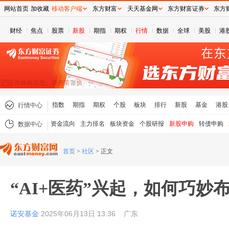
网站首页
加收藏
移动客户端
东方财富
天天基金网
东方财富证券
东方
财经
焦点
股票
新股
期指
期权
行情
数据
全球
美股
港
指数
期指
期权
个股
板块
排行
新股
基金
港股
行情中心
资金流向
主力排名
板块资金
个股研报
新股申购
转债申购
数据中心
首页
>
社区
>
正文
“AI+医药”兴起，如何巧妙
诺安基金
2025年06月13日 13:36
广东