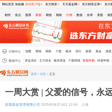
网站首页
加收藏
移动客户端
东方财富
天天基金网
东方财富证券
东方
财经
焦点
股票
新股
期指
期权
行情
数据
全球
美股
港
指数
期指
期权
个股
板块
排行
新股
基金
港股
行情中心
资金流向
主力排名
板块资金
个股研报
新股申购
转债申购
数据中心
首页
>
社区
>
正文
一周大赏 | 父爱的信号，永
富国基金管理有限公司
2025年06月14日 12:04
上海