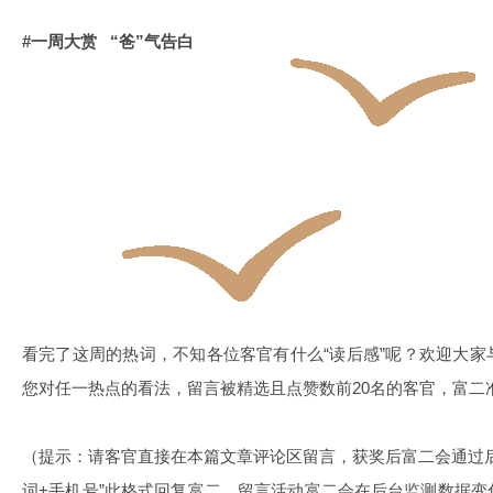
#一周大赏 “爸”气告白
看完了这周的热词，不知各位客官有什么“读后感”呢？欢迎大
您对任一热点的看法，留言被精选且点赞数前20名的客官，富二准
（提示：请客官直接在本篇文章评论区留言，获奖后富二会通过
词+手机号”此格式回复富二。留言活动富二会在后台监测数据