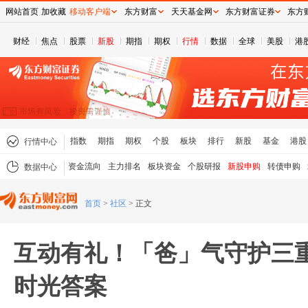
网站首页
加收藏
移动客户端
东方财富
天天基金网
东方财富证券
东方
财经
焦点
股票
新股
期指
期权
行情
数据
全球
美股
港
指数
期指
期权
个股
板块
排行
新股
基金
港股
行情中心
资金流向
主力排名
板块资金
个股研报
新股申购
转债申购
数据中心
首页
>
社区
>
正文
互动有礼！「爸」气守护三
时光答案