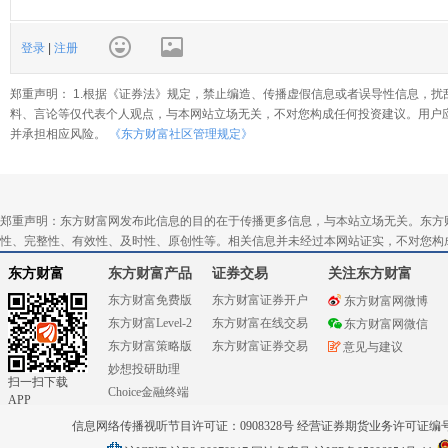
登录
|
注册
郑重声明： 1.根据《证券法》规定，禁止编造、传播虚假信息或者误导性信息，扰
料、言论等仅代表个人观点，与本网站立场无关，不对您构成任何投资建议。用户
并承担相应风险。
《东方财富社区管理规定》
郑重声明：东方财富网发布此信息的目的在于传播更多信息，与本站立场无关。东方
性、完整性、有效性、及时性、原创性等。相关信息并未经过本网站证实，不对您构
东方财富
东方财富产品
证券交易
关注东方财富
东方财富免费版
东方财富证券开户
东方财富网微博
东方财富Level-2
东方财富在线交易
东方财富网微信
东方财富策略版
东方财富证券交易
意见与建议
妙想投研助理
扫一扫下载
Choice金融终端
APP
信息网络传播视听节目许可证：0908328号 经营证券期货业务许可证编号：91310