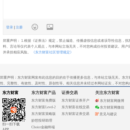
登录
|
注册
郑重声明： 1.根据《证券法》规定，禁止编造、传播虚假信息或者误导性信息，扰
料、言论等仅代表个人观点，与本网站立场无关，不对您构成任何投资建议。用户
并承担相应风险。
《东方财富社区管理规定》
郑重声明：东方财富网发布此信息的目的在于传播更多信息，与本站立场无关。东方
性、完整性、有效性、及时性、原创性等。相关信息并未经过本网站证实，不对您构
东方财富
东方财富产品
证券交易
关注东方财富
东方财富免费版
东方财富证券开户
东方财富网微博
东方财富Level-2
东方财富在线交易
东方财富网微信
东方财富策略版
东方财富证券交易
意见与建议
妙想投研助理
扫一扫下载
Choice金融终端
APP