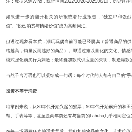
注：数据来源Wind，统计区间2022/10/28-2025/06/10，
如果进一步的翻开相关的研报或者行业报告，“独立IP和强烈
值”、“悦己消费与情绪价值”成为高频词汇。
但透过现象看本质，潮玩玩偶当前可能已经脱离了普通商品的供
格越高，销量反而越好的商品）。即通过难以量化的文化、情感
模式强化购买行为刺激；最终叠加款式供应量的失衡，制造爆款
当然千言万语也可以凝结成一句话：每个时代的人都有自己的“手
投资不等于消费
咱举例来说，从80年代开始兴起的猴票；90年代开始飙升的和
鞋、手表等等，甚至是两年前还有与当前的Labubu几乎相同定
在每一场消费狂欢的话术背后，我们相信物品的文化、艺术价值