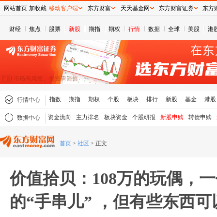
网站首页
加收藏
移动客户端
东方财富
天天基金网
东方财富证券
东方
财经
焦点
股票
新股
期指
期权
行情
数据
全球
美股
港
指数
期指
期权
个股
板块
排行
新股
基金
港股
行情中心
资金流向
主力排名
板块资金
个股研报
新股申购
转债申购
数据中心
首页
>
社区
>
正文
价值拾贝：108万的玩偶，
的“手串儿” ，但有些东西