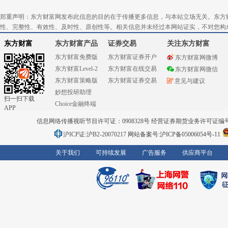
郑重声明：东方财富网发布此信息的目的在于传播更多信息，与本站立场无关。东方
性、完整性、有效性、及时性、原创性等。相关信息并未经过本网站证实，不对您构
东方财富
东方财富产品
证券交易
关注东方财富
东方财富免费版
东方财富证券开户
东方财富网微博
东方财富Level-2
东方财富在线交易
东方财富网微信
东方财富策略版
东方财富证券交易
意见与建议
妙想投研助理
扫一扫下载
Choice金融终端
APP
信息网络传播视听节目许可证：0908328号 经营证券期货业务许可证编号：91310
沪ICP证:沪B2-20070217
网站备案号:沪ICP备05006054号-11
关于我们
可持续发展
广告服务
供应商平台