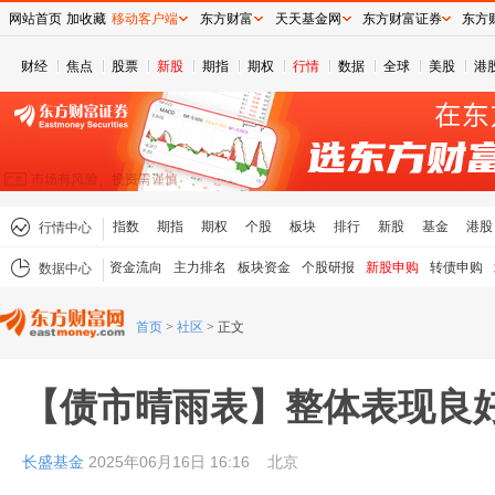
网站首页
加收藏
移动客户端
东方财富
天天基金网
东方财富证券
东方
财经
焦点
股票
新股
期指
期权
行情
数据
全球
美股
港
指数
期指
期权
个股
板块
排行
新股
基金
港股
行情中心
资金流向
主力排名
板块资金
个股研报
新股申购
转债申购
数据中心
首页
>
社区
>
正文
【债市晴雨表】整体表现良好
长盛基金
2025年06月16日 16:16
北京