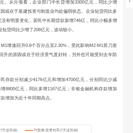
0亿元。从分项看，企业部门中长贷增加3300亿元，同比少增
，原因或在于基建投资与制造业均处偏弱状态。企业短贷同比多
况没有明显变化，居民中长期贷款新增746亿，同比小幅多增
业短贷同比少增了208亿元，波动较小。
，M1增速回升0.8个百分点至2.30%，受此影响M2-M1剪刀差
持续回升的原因或在于经济景气度好转，另外也可能受到去年防
存款分别减少4176亿元和增加4700亿元，分别同比少减
新增8800亿元，同比多增1167亿元；非银金融机构存款增加
银存款增加为近十年同期高点。