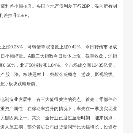
债利差小幅抬升。央国企地产债利差下行2BP，混合所有制
利差抬升15BP。
涨0.25%，可转债等权指数上涨0.42%。今日转债市场成
交易日小幅缩量。A股三大指数今日集体上涨，截至收盘，沪指
涨0.66%，北证50指数涨1.84%。全市场成交额12435亿元，
00只个股上涨。板块题材上，蚂蚁金服概念、游戏、影视院线、
医疗板块跌幅居前。
风电制造业发展中，有三大值得关注的亮点。首先，零部件企
和重资产属性，在稼动率提升的情况下，率先在一季度实现业
的关键因素之一。其次，全行业已度过至暗时刻，迎来拐点，
电进入施工期，部分管桩公司出货量同环比大幅增长，投资者