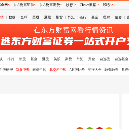
基金网
东方财富证券
东方财富期货
妙想
Choice数据
股吧
行情
数据
全球
美股
港股
期货
外汇
银行
基金
理财
债券
块
排行
新股
基金
港股
美股
期货
外汇
黄金
自选股
自选基金
个股研报
新股申购
转债申购
北交所申购
AH股比价
年报大全
融资融券
龙虎