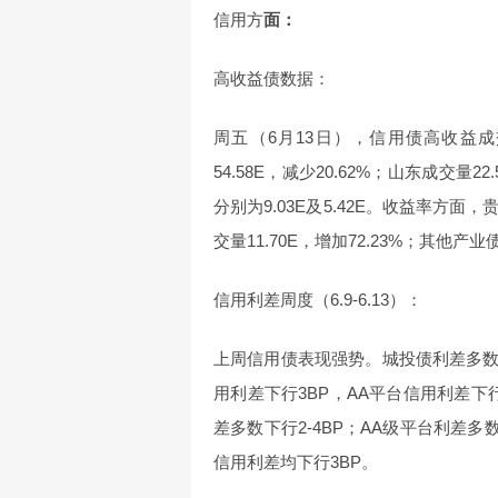
信用方
面：
高收益债数据：
周五（6月13日），信用债高收益成交
54.58E，减少20.62%；山东成交量
分别为9.03E及5.42E。收益率
交量11.70E，增加72.23%；其他产业债
信用利差周度（6.9-6.13）：
上周信用债表现强势。城投债利差多数
用利差下行3BP，AA平台信用利差下行
差多数下行2-4BP；AA级平台利差
信用利差均下行3BP。