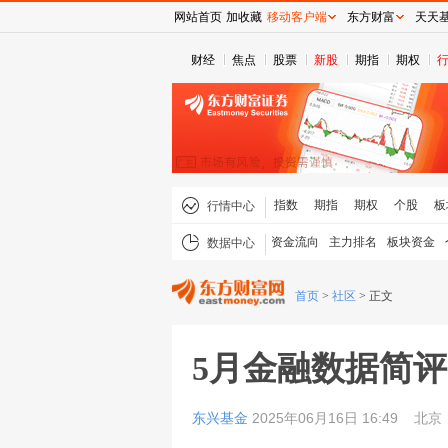
网站首页
加收藏
移动客户端
东方财富
天天
财经
焦点
股票
新股
期指
期权
指数
期指
期权
个股
板
行情中心
资金流向
主力排名
板块资金
数据中心
首页
>
社区
>
正文
5月金融数据简评
东兴基金
2025年06月16日 16:49
北京