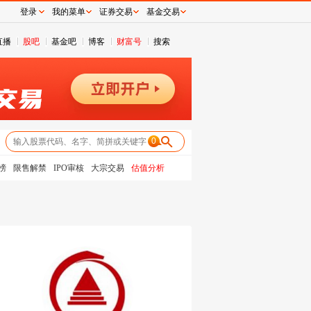
登录
我的菜单
证券交易
基金交易
直播
股吧
基金吧
博客
财富号
搜索
0
榜
限售解禁
IPO审核
大宗交易
估值分析