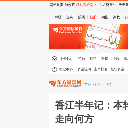
网站首页
加收藏
移动客户端
东方财富
天天
财经
焦点
股票
新股
期指
期权
指数
期指
期权
个股
板
行情中心
资金流向
主力排名
板块资金
数据中心
首页
>
社区
>
正文
香江半年记：本
走向何方