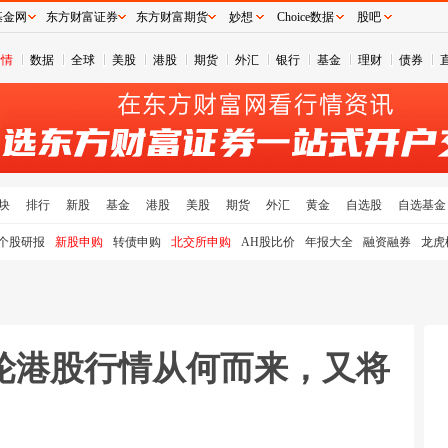
基金网
东方财富证券
东方财富期货
妙想
Choice数据
股吧
行情
数据
全球
美股
港股
期货
外汇
银行
基金
理财
债券
块
排行
新股
基金
港股
美股
期货
外汇
黄金
自选股
自选基金
个股研报
新股申购
转债申购
北交所申购
AH股比价
年报大全
融资融券
龙虎
轮港股行情从何而来，又将