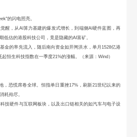
eek”的闪电照亮。
觉醒，从AI算力基建的爆发式增长，到端侧AI硬件蓝图，再
期低估的港股科技公司，竟是隐藏的AI富矿。
基金的率先流入，随后南向资金如开闸洪水，单月1528亿港
起恒生科技指数在一季度21%的涨幅。（来源：Wind）
地，恐慌席卷全球。恒指单日重挫17%，刷新21世纪以来的
消耗殆尽。
的科技硬件与互联网板块，以及出口链相关的如汽车与电子设