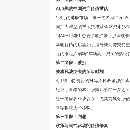
AI点燃的中国资产价值重估
1-3月的港股市场，被一道名为“DeepS
国产大模型的重大突破让全球资本猛然
到AI应用与生态的快速扩张，那些被长
本轮行情的启动始于海外被动与交易型
元的净流入刷新4年新高，资金的热情托
第二阶段：波折
关税风波突袭的至暗时刻
4月初，特朗普的对等关税政策骤然落
纪录，全年的累计涨幅几乎在一夕之间
这一阶段各板块普跌，尤其前期领涨
备等板块历经考验。
第三阶段：回澜
政策与韧性驱动的价值修复