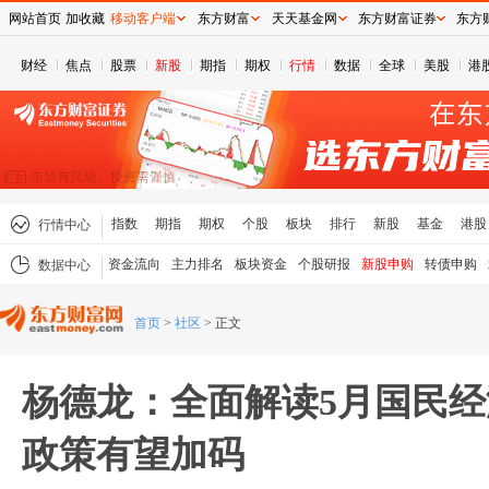
网站首页
加收藏
移动客户端
东方财富
天天基金网
东方财富证券
东方
财经
焦点
股票
新股
期指
期权
行情
数据
全球
美股
港
指数
期指
期权
个股
板块
排行
新股
基金
港股
行情中心
资金流向
主力排名
板块资金
个股研报
新股申购
转债申购
数据中心
首页
>
社区
>
正文
杨德龙：全面解读5月国民经
政策有望加码