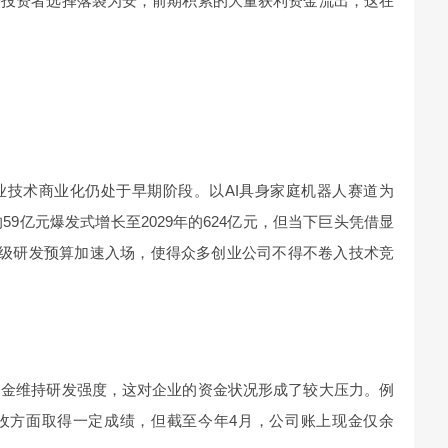
分投资者选择落袋为安，前期积累的大量获利资金流出，这在
业技术商业化仍处于早期阶段。以AI具身家庭机器人赛道为
59亿元爆发式增长至2029年的624亿元，但当下巨头凭借显
千亿级研发预算加速入场，使得众多创业公司不得不卷入技术竞
资金维持研发强度，这对企业的资金状况形成了较大压力。例
收方面取得一定成绩，但截至今年4月，公司账上现金仅余