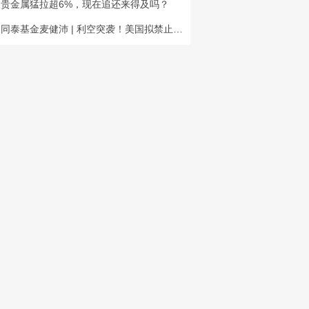
贵金属猛拉超6%，现在追还来得及吗？
同泰基金麦健沛 | 利空突袭！美国拟禁止中国光模块，如何看？