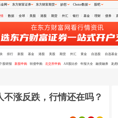
基金网
东方财富证券
东方财富期货
妙想
Choice数据
股吧
行情
数据
全球
美股
港股
期货
外汇
银行
基金
理财
债券
块
排行
新股
基金
港股
美股
期货
外汇
黄金
自选股
自选基金
个股研报
新股申购
转债申购
北交所申购
AH股比价
年报大全
融资融券
龙虎
人不涨反跌，行情还在吗？