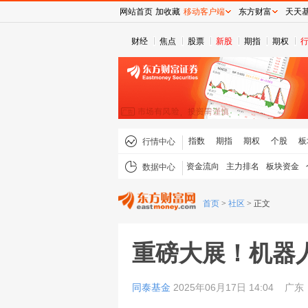
网站首页
加收藏
移动客户端
东方财富
天天
财经
焦点
股票
新股
期指
期权
指数
期指
期权
个股
板
行情中心
资金流向
主力排名
板块资金
数据中心
首页
>
社区
>
正文
重磅大展！机器
同泰基金
2025年06月17日 14:04
广东