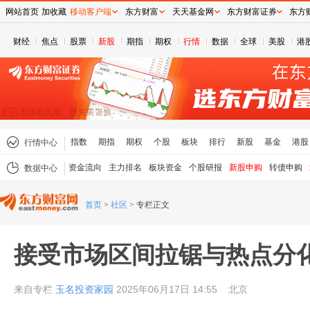
网站首页
加收藏
移动客户端
东方财富
天天基金网
东方财富证券
东方
财经
焦点
股票
新股
期指
期权
行情
数据
全球
美股
港
指数
期指
期权
个股
板块
排行
新股
基金
港股
行情中心
资金流向
主力排名
板块资金
个股研报
新股申购
转债申购
数据中心
首页
>
社区
>
专栏正文
接受市场区间拉锯与热点分
来自专栏
玉名投资家园
2025年06月17日 14:55
北京