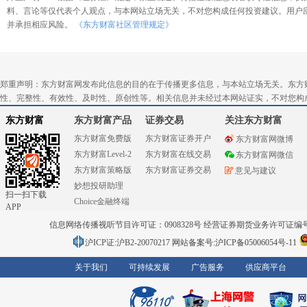
料、言论等仅代表个人观点，与本网站立场无关，不对您构成任何投资建议。用户
并承担相应风险。
《东方财富社区管理规定》
郑重声明：东方财富网发布此信息的目的在于传播更多信息，与本站立场无关。东方
性、完整性、有效性、及时性、原创性等。相关信息并未经过本网站证实，不对您构
东方财富
东方财富产品
证券交易
关注东方财富
东方财富免费版
东方财富证券开户
东方财富网微博
东方财富Level-2
东方财富在线交易
东方财富网微信
东方财富策略版
东方财富证券交易
意见与建议
妙想投研助理
扫一扫下载
Choice金融终端
APP
信息网络传播视听节目许可证：0908328号 经营证券期货业务许可证编号：91310
沪ICP证:沪B2-20070217
网站备案号:沪ICP备05006054号-11
关于我们
可持续发展
广告服务
供应商平台