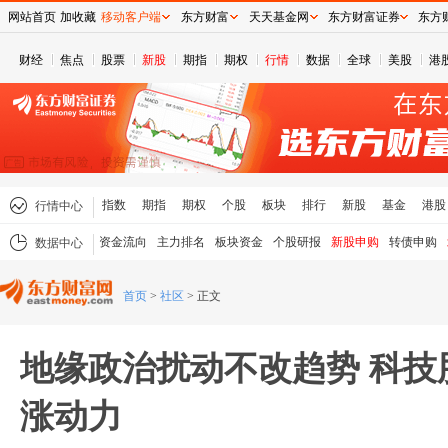
网站首页
加收藏
移动客户端
东方财富
天天基金网
东方财富证券
东方
财经
焦点
股票
新股
期指
期权
行情
数据
全球
美股
港
指数
期指
期权
个股
板块
排行
新股
基金
港股
行情中心
资金流向
主力排名
板块资金
个股研报
新股申购
转债申购
数据中心
首页
>
社区
>
正文
地缘政治扰动不改趋势 科技
涨动力