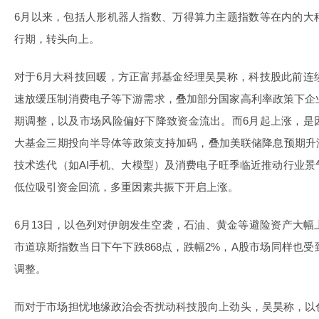
6月以来，包括人形机器人指数、万得算力主题指数等在内的大
行期，转头向上。
对于6月大科技回暖，方正富邦基金经理吴昊称，科技股此前连
速放缓压制消费电子等下游需求，叠加部分国家高利率政策下企
期调整，以及市场风险偏好下降致资金流出。而6月起上涨，是
大基金三期投向半导体等政策支持加码，叠加美联储降息预期升
技术迭代（如AI手机、大模型）及消费电子旺季临近推动行业
低位吸引资金回流，多重因素共振下开启上涨。
6月13日，以色列对伊朗发生空袭，石油、黄金等避险资产大
市道琼斯指数当日下午下跌868点，跌幅2%，A股市场同样也
调整。
而对于市场担忧地缘政治会否扰动科技股向上劲头，吴昊称，以