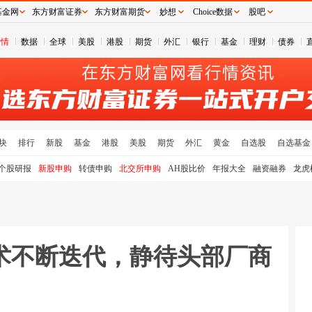
基金网
东方财富证券
东方财富期货
妙想
Choice数据
股吧
行情
数据
全球
美股
港股
期货
外汇
银行
基金
理财
债券
块
排行
新股
基金
港股
美股
期货
外汇
黄金
自选股
自选基金
个股研报
新股申购
转债申购
北交所申购
AH股比价
年报大全
融资融券
龙虎
术不断迭代，静待头部厂商