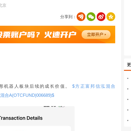
北京
分享到：
更
人形机器人板块后续的成长价值。
$方正富邦信泓混合
A(OTCFUND|006689)$