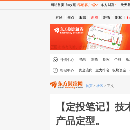
网站首页
加收藏
移动客户端
东方财富
天天
财经
焦点
股票
新股
期指
期权
指数
期指
期权
个股
板
行情中心
资金流向
主力排名
板块资金
数据中心
首页
>
社区
>
正文
【定投笔记】技
产品定型。