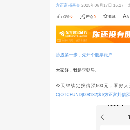
方正富邦基金
2025年06月17日 16:27
点赞
0
收藏
评论
0
炒股第一步，先开个股票账户
大家好，我是李朝昱。
今天继续定投信泓500元，看好
C(OTCFUND|008182)$
$方正富邦信泓混合