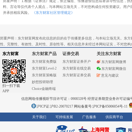
郑重声明： 1.根据《证券法》规定，禁止编造、传播虚假信息或者误导性信息，扰
料、言论等仅代表个人观点，与本网站立场无关，不对您构成任何投资建议。用户
并承担相应风险。
《东方财富社区管理规定》
郑重声明：东方财富网发布此信息的目的在于传播更多信息，与本站立场无关。东方
性、完整性、有效性、及时性、原创性等。相关信息并未经过本网站证实，不对您构
东方财富
东方财富产品
证券交易
关注东方财富
东方财富免费版
东方财富证券开户
东方财富网微博
东方财富Level-2
东方财富在线交易
东方财富网微信
东方财富策略版
东方财富证券交易
意见与建议
妙想投研助理
扫一扫下载
Choice金融终端
APP
信息网络传播视听节目许可证：0908328号 经营证券期货业务许可证编号：91310
沪ICP证:沪B2-20070217
网站备案号:沪ICP备05006054号-11
关于我们
可持续发展
广告服务
供应商平台