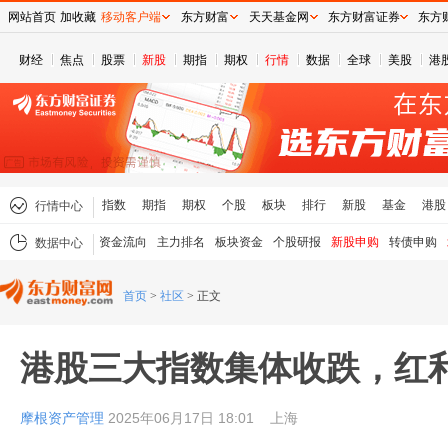
网站首页
加收藏
移动客户端
东方财富
天天基金网
东方财富证券
东方
财经
焦点
股票
新股
期指
期权
行情
数据
全球
美股
港
指数
期指
期权
个股
板块
排行
新股
基金
港股
行情中心
资金流向
主力排名
板块资金
个股研报
新股申购
转债申购
数据中心
首页
>
社区
>
正文
港股三大指数集体收跌，红
摩根资产管理
2025年06月17日 18:01
上海