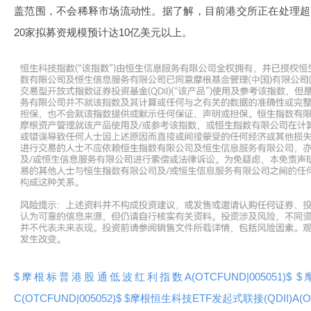
盖范围，不会稀释市场流动性。据了解，目前港交所正在处理超
20家拟募资规模预计达10亿美元以上。
$摩根标普港股通低波红利指数A(OTCFUND|005051)$
$
C(OTCFUND|005052)$
$摩根恒生科技ETF发起式联接(QDII)A(OTC