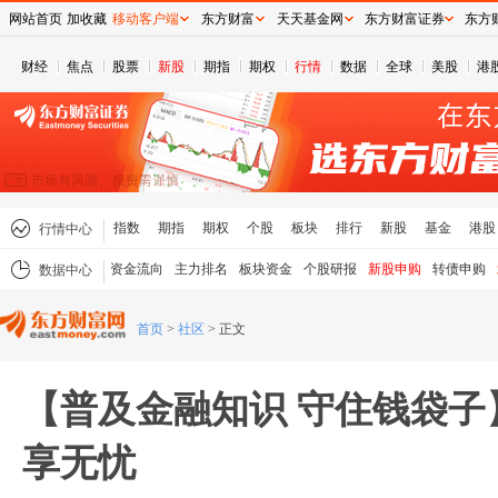
网站首页
加收藏
移动客户端
东方财富
天天基金网
东方财富证券
东方
财经
焦点
股票
新股
期指
期权
行情
数据
全球
美股
港
指数
期指
期权
个股
板块
排行
新股
基金
港股
行情中心
资金流向
主力排名
板块资金
个股研报
新股申购
转债申购
数据中心
首页
>
社区
>
正文
【普及金融知识 守住钱袋子
享无忧