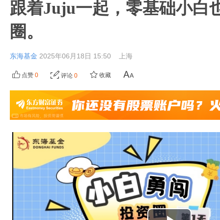
跟着Juju一起，零基础小白
圈。
东海基金
2025年06月18日 15:50
上海
点赞
0
收藏
评论
0