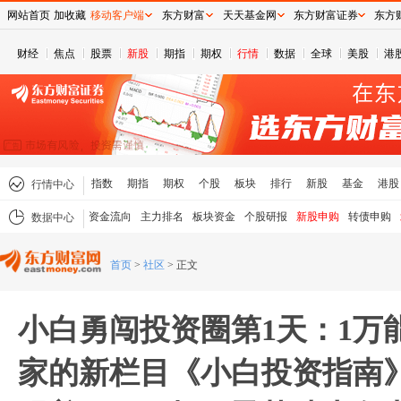
网站首页
加收藏
移动客户端
东方财富
天天基金网
东方财富证券
东方
财经
焦点
股票
新股
期指
期权
行情
数据
全球
美股
港
指数
期指
期权
个股
板块
排行
新股
基金
港股
行情中心
资金流向
主力排名
板块资金
个股研报
新股申购
转债申购
数据中心
首页
>
社区
>
正文
小白勇闯投资圈第1天：1万
家的新栏目《小白投资指南