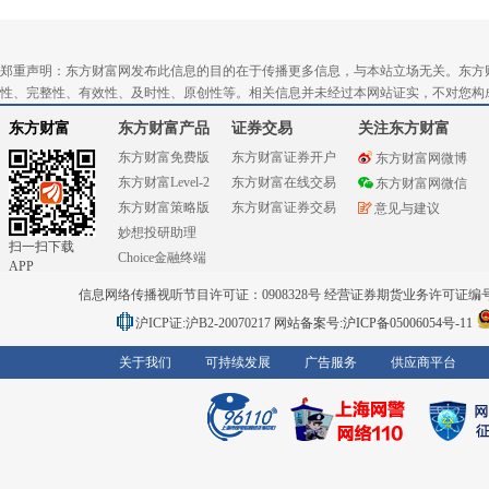
郑重声明：东方财富网发布此信息的目的在于传播更多信息，与本站立场无关。东方
性、完整性、有效性、及时性、原创性等。相关信息并未经过本网站证实，不对您构
东方财富
东方财富产品
证券交易
关注东方财富
东方财富免费版
东方财富证券开户
东方财富网微博
东方财富Level-2
东方财富在线交易
东方财富网微信
东方财富策略版
东方财富证券交易
意见与建议
妙想投研助理
扫一扫下载
Choice金融终端
APP
信息网络传播视听节目许可证：0908328号 经营证券期货业务许可证编号：91310
沪ICP证:沪B2-20070217
网站备案号:沪ICP备05006054号-11
关于我们
可持续发展
广告服务
供应商平台