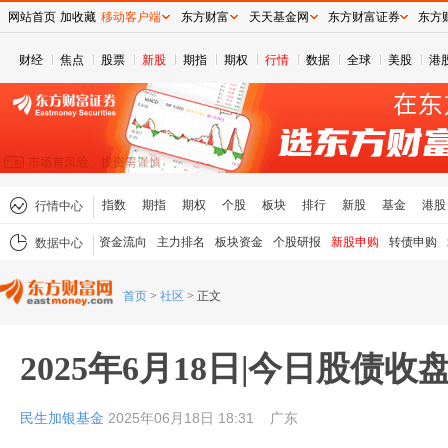
网站首页
加收藏
移动客户端
东方财富
天天基金网
东方财富证券
东方
财经
焦点
股票
新股
期指
期权
行情
数据
全球
美股
港
指数
期指
期权
个股
板块
排行
新股
基金
港股
行情中心
资金流向
主力排名
板块资金
个股研报
新股申购
转债申购
数据中心
首页
>
社区
>
正文
2025年6月18日|今日股债收
民生加银基金
2025年06月18日 18:31
广东