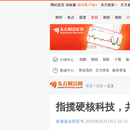
网站首页
加收藏
移动客户端
东方财富
天天
财经
焦点
股票
新股
期指
期权
指数
期指
期权
个股
板
行情中心
资金流向
主力排名
板块资金
数据中心
首页
>
社区
>
正文
指揽硬核科技，
泰康基金财富号
2025年06月19日 10:13