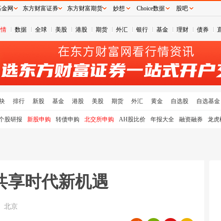
基金网
东方财富证券
东方财富期货
妙想
Choice数据
股吧
行情
数据
全球
美股
港股
期货
外汇
银行
基金
理财
债券
块
排行
新股
基金
港股
美股
期货
外汇
黄金
自选股
自选基金
个股研报
新股申购
转债申购
北交所申购
AH股比价
年报大全
融资融券
龙虎
共享时代新机遇
北京