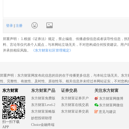
登录
|
注册
郑重声明： 1.根据《证券法》规定，禁止编造、传播虚假信息或者误导性信息，扰
料、言论等仅代表个人观点，与本网站立场无关，不对您构成任何投资建议。用户
并承担相应风险。
《东方财富社区管理规定》
郑重声明：东方财富网发布此信息的目的在于传播更多信息，与本站立场无关。东方
性、完整性、有效性、及时性、原创性等。相关信息并未经过本网站证实，不对您构
东方财富
东方财富产品
证券交易
关注东方财富
东方财富免费版
东方财富证券开户
东方财富网微博
东方财富Level-2
东方财富在线交易
东方财富网微信
东方财富策略版
东方财富证券交易
意见与建议
妙想投研助理
扫一扫下载
Choice金融终端
APP