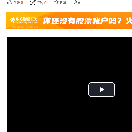
点赞
0
收藏
评论
0
播
放
视