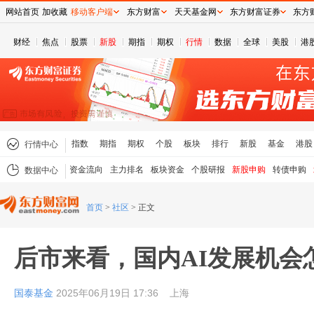
网站首页
加收藏
移动客户端
东方财富
天天基金网
东方财富证券
东方
财经
焦点
股票
新股
期指
期权
行情
数据
全球
美股
港
指数
期指
期权
个股
板块
排行
新股
基金
港股
行情中心
资金流向
主力排名
板块资金
个股研报
新股申购
转债申购
数据中心
首页
>
社区
>
正文
后市来看，国内AI发展机会
国泰基金
2025年06月19日 17:36
上海