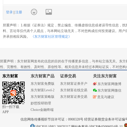
登录
|
注册
郑重声明： 1.根据《证券法》规定，禁止编造、传播虚假信息或者误导性信息，扰
料、言论等仅代表个人观点，与本网站立场无关，不对您构成任何投资建议。用户
并承担相应风险。
《东方财富社区管理规定》
郑重声明：东方财富网发布此信息的目的在于传播更多信息，与本站立场无关。东方
性、完整性、有效性、及时性、原创性等。相关信息并未经过本网站证实，不对您构
东方财富
东方财富产品
证券交易
关注东方财富
东方财富免费版
东方财富证券开户
东方财富网微博
东方财富Level-2
东方财富在线交易
东方财富网微信
东方财富策略版
东方财富证券交易
意见与建议
妙想投研助理
扫一扫下载
Choice金融终端
APP
信息网络传播视听节目许可证：0908328号 经营证券期货业务许可证编号：91310
沪ICP证:沪B2-20070217
网站备案号:沪ICP备05006054号-11