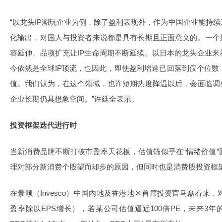
“以龙头IP潮玩企业为例，除了盈利表现外，作为中国企业能持
化输出，对国人与投资者来说都是具有长期且正面意义的。一个
容延伸、品项扩充让IP生命周期不断延续。以日本的龙头企业来看
今依然是全球IP顶流，也因此，即使盈利增速已回落到仅个位数
值。我们认为，在这个领域，也许短期热度降温以后，会面临调
企业长期仍具想象空间。”许廷全表示。
投资框架迭代进行时
当新消费品牌不断打破市盈率天花板，估值锚似乎在“情绪价值
理对部分新消费个股望而却步的原因，但同时也是消费股投资框
在景顺（Invesco）中国内地及香港地区首席投资官马磊看来
盈率除以EPS增长），若某公司估值逼近100倍PE，未来3年