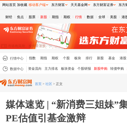
网站首页
加收藏
移动客户端
东方财富
天天基金网
东方财富证券
东方
财经
焦点
股票
新股
期指
期权
行情
数据
全球
美股
港
指数
期指
期权
个股
板块
排行
新股
基金
港股
行情中心
资金流向
主力排名
板块资金
个股研报
新股申购
转债申购
数据中心
首页
>
社区
>
正文
媒体速览 | “新消费三姐妹
PE估值引基金激辩