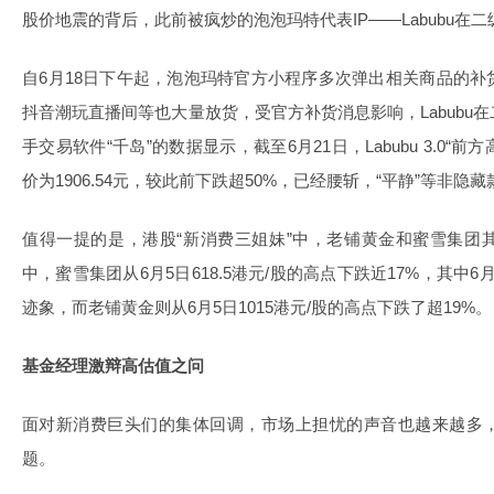
股价地震的背后，此前被疯炒的泡泡玛特代表IP——Labubu在
自6月18日下午起，泡泡玛特官方小程序多次弹出相关商品的
抖音潮玩直播间等也大量放货，受官方补货消息影响，Labubu
手交易软件“千岛”的数据显示，截至6月21日，Labubu 3.0“
价为1906.54元，较此前下跌超50%，已经腰斩，“平静”等非隐
值得一提的是，港股“新消费三姐妹”中，老铺黄金和蜜雪集团
中，蜜雪集团从6月5日618.5港元/股的高点下跌近17%，其中
迹象，而老铺黄金则从6月5日1015港元/股的高点下跌了超19%。
基金经理激辩高估值之问
面对新消费巨头们的集体回调，市场上担忧的声音也越来越多
题。