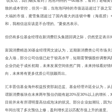
“说实话，我们确实看到了泡泡玛特的‘一bu难求’，看到了老铺
致的成本管控，但另一面，当泡泡玛特的市值远远超过了孩之宝
大福的市值，蜜雪集团超过了国内最大的连锁中餐（海底捞）
和，我相信这应该是不合理的。”夏俊杰表示。
但仍有多位基金经理在新消费巨头集团回调之际，仍然坚定表示
富国消费精选30基金经理周文波认为，近期新消费类公司市场
金入场，部分公司估值已处于较高水平，短期需警惕股价调整风
企业仍处于成长初期，未来发展空间依然广阔，未来持续看好情
向，未来将有更多优质公司脱颖而出。
汇丰晋信基金海外权益投资部副总监、基金经理许廷全认为，从
谓新消费板块在未来两年预估仍能有超20%至30%以上的增长，
目前并未有所谓明显高估或泡沫的状况。部分企业如潮玩，因为
年间出现了多次预估上修，盈利增长足以匹配市值上升的速度。