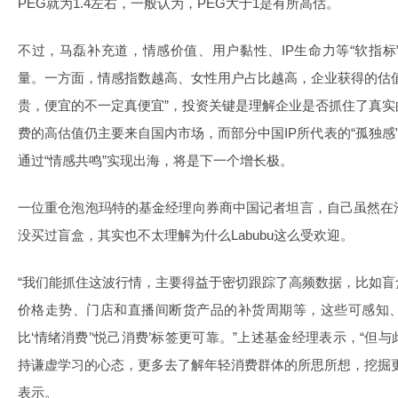
PEG就为1.4左右，一般认为，PEG大于1是有所高估。
不过，马磊补充道，情感价值、用户黏性、IP生命力等“软指
量。一方面，情感指数越高、女性用户占比越高，企业获得的估
贵，便宜的不一定真便宜”，投资关键是理解企业是否抓住了真
费的高估值仍主要来自国内市场，而部分中国IP所代表的“孤独感
通过“情感共鸣”实现出海，将是下一个增长极。
一位重仓泡泡玛特的基金经理向券商中国记者坦言，自己虽然在
没买过盲盒，其实也不太理解为什么Labubu这么受欢迎。
“我们能抓住这波行情，主要得益于密切跟踪了高频数据，比如
价格走势、门店和直播间断货产品的补货周期等，这些可感知
比‘情绪消费’‘悦己消费’标签更可靠。”上述基金经理表示，“
持谦虚学习的心态，更多去了解年轻消费群体的所思所想，挖掘
表示。