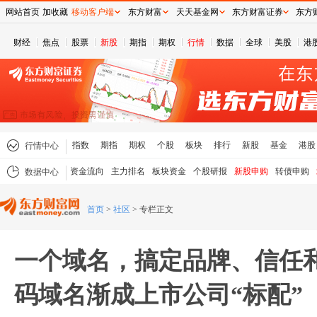
网站首页
加收藏
移动客户端
东方财富
天天基金网
东方财富证券
东方
财经
焦点
股票
新股
期指
期权
行情
数据
全球
美股
港
指数
期指
期权
个股
板块
排行
新股
基金
港股
行情中心
资金流向
主力排名
板块资金
个股研报
新股申购
转债申购
数据中心
首页
>
社区
>
专栏正文
一个域名，搞定品牌、信任
码域名渐成上市公司“标配”