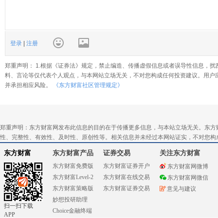
登录
|
注册
郑重声明： 1.根据《证券法》规定，禁止编造、传播虚假信息或者误导性信息，扰
料、言论等仅代表个人观点，与本网站立场无关，不对您构成任何投资建议。用户
并承担相应风险。
《东方财富社区管理规定》
郑重声明：东方财富网发布此信息的目的在于传播更多信息，与本站立场无关。东方
性、完整性、有效性、及时性、原创性等。相关信息并未经过本网站证实，不对您构
东方财富
东方财富产品
证券交易
关注东方财富
东方财富免费版
东方财富证券开户
东方财富网微博
东方财富Level-2
东方财富在线交易
东方财富网微信
东方财富策略版
东方财富证券交易
意见与建议
妙想投研助理
扫一扫下载
Choice金融终端
APP