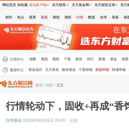
网站首页
加收藏
移动客户端
东方财富
天天基金网
东方财富证券
东方
财经
焦点
股票
新股
期指
期权
行情
数据
全球
美股
港
指数
期指
期权
个股
板块
排行
新股
基金
港股
行情中心
资金流向
主力排名
板块资金
个股研报
新股申购
转债申购
数据中心
首页
>
社区
>
正文
行情轮动下，固收+再成“香
兴华基金
2025年06月26日 10:49
山东