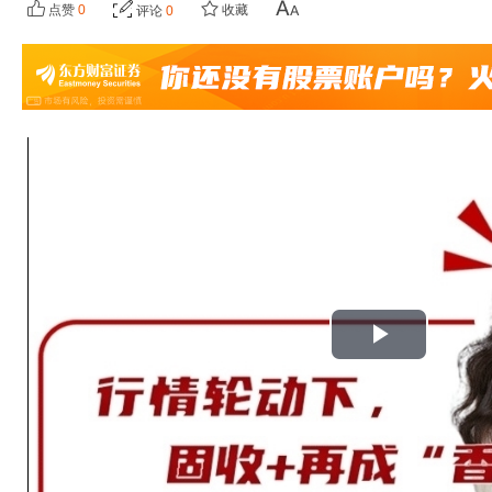
点赞
0
收藏
评论
0
播
放
视