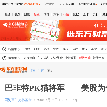
网站首页
加收藏
移动客户端
东方财富
天天基金网
东方财富证券
东方
财经
焦点
股票
新股
期指
期权
行情
数据
全球
美股
港
指数
期指
期权
个股
板块
排行
新股
基金
港股
行情中心
资金流向
主力排名
板块资金
个股研报
新股申购
转债申购
数据中心
首页
>
社区
>
正文
巴韭特PK猫将军——美股为
国海富兰克林基金
2025年07月03日 13:57
上海