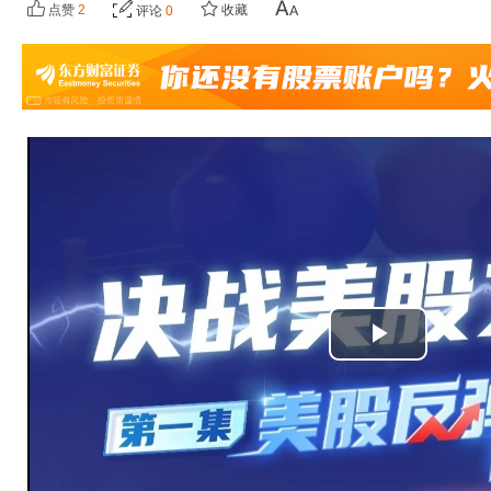
点赞
2
收藏
评论
0
播
放
视