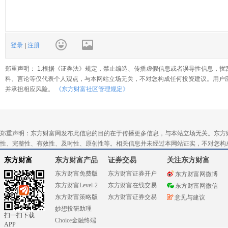
登录
|
注册
郑重声明： 1.根据《证券法》规定，禁止编造、传播虚假信息或者误导性信息，扰
料、言论等仅代表个人观点，与本网站立场无关，不对您构成任何投资建议。用户
并承担相应风险。
《东方财富社区管理规定》
郑重声明：东方财富网发布此信息的目的在于传播更多信息，与本站立场无关。东方
性、完整性、有效性、及时性、原创性等。相关信息并未经过本网站证实，不对您构
东方财富
东方财富产品
证券交易
关注东方财富
东方财富免费版
东方财富证券开户
东方财富网微博
东方财富Level-2
东方财富在线交易
东方财富网微信
东方财富策略版
东方财富证券交易
意见与建议
妙想投研助理
扫一扫下载
Choice金融终端
APP