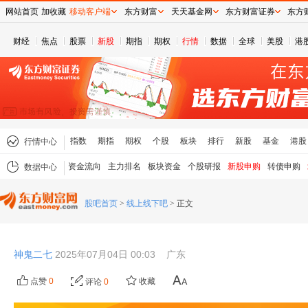
网站首页
加收藏
移动客户端
东方财富
天天基金网
东方财富证券
东方
财经
焦点
股票
新股
期指
期权
行情
数据
全球
美股
港
指数
期指
期权
个股
板块
排行
新股
基金
港股
行情中心
资金流向
主力排名
板块资金
个股研报
新股申购
转债申购
数据中心
股吧首页
>
线上线下吧
>
正文
神鬼二七
2025年07月04日 00:03
广东
点赞
0
收藏
评论
0