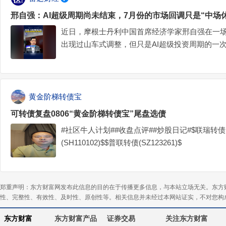
邢自强：AI超级周期尚未结束，7月份的市场回调只是“中场
近日，摩根士丹利中国首席经济学家邢自强在一场
出现过山车式调整，但只是AI超级投资周期的一
是资金面的原因。邢自强认为，目前来看，AI投
来看，AI仍有希望能深刻改变社会生产力。
黄金阶梯转债宝
可转债复盘0806“黄金阶梯转债宝”尾盘选债
#社区牛人计划##收盘点评##炒股日记#$联瑞转债(S
(SH110102)$$普联转债(SZ123261)$
郑重声明：东方财富网发布此信息的目的在于传播更多信息，与本站立场无关。东方
性、完整性、有效性、及时性、原创性等。相关信息并未经过本网站证实，不对您构
东方财富
东方财富产品
证券交易
关注东方财富