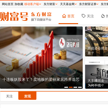
网站首页
加收藏
移动客户端
东方财富
天天基金网
东方财富证券
东方
首页
关注
商超还会抢走
意？
造芯
国泰航空的八十年浮沉：一场资本、时代与命
逼近历
大主播出走，
运的长空博弈
钞机到
为何不慌？
关注
发现