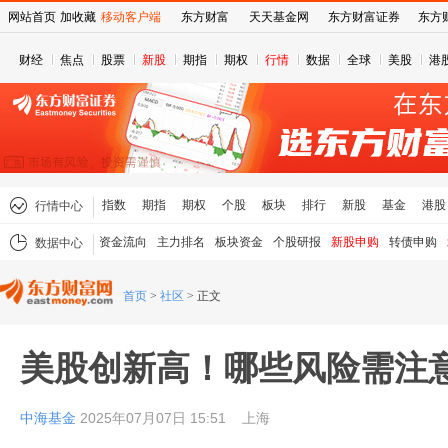
网站首页
加收藏
移动客户端
东方财富
天天基金网
东方财富证券
东方
财经
焦点
股票
新股
期指
期权
行情
数据
全球
美股
港
指数
期指
期权
个股
板块
排行
新股
基金
港股
行情中心
资金流向
主力排名
板块资金
个股研报
新股申购
转债申购
数据中心
首页
>
社区
>
正文
美股创新高！哪些风险需注
中海基金
2025年07月07日 15:51
上海