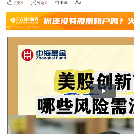
点赞
6
收藏
评论
0
播
放
视