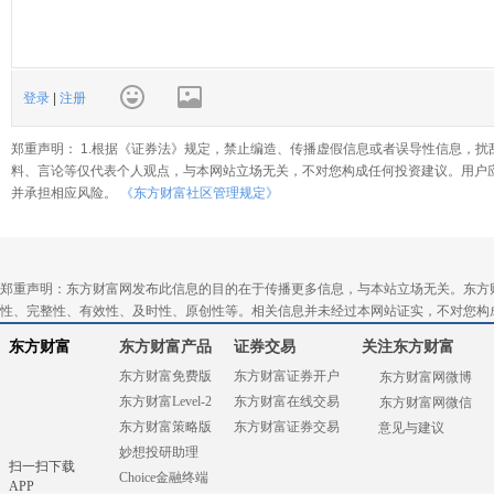
登录
|
注册
郑重声明： 1.根据《证券法》规定，禁止编造、传播虚假信息或者误导性信息，扰
料、言论等仅代表个人观点，与本网站立场无关，不对您构成任何投资建议。用户
并承担相应风险。
《东方财富社区管理规定》
郑重声明：东方财富网发布此信息的目的在于传播更多信息，与本站立场无关。东方
性、完整性、有效性、及时性、原创性等。相关信息并未经过本网站证实，不对您构
东方财富
东方财富产品
证券交易
关注东方财富
东方财富免费版
东方财富证券开户
东方财富网微博
东方财富Level-2
东方财富在线交易
东方财富网微信
东方财富策略版
东方财富证券交易
意见与建议
妙想投研助理
扫一扫下载
Choice金融终端
APP