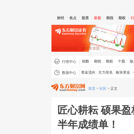
财经
焦点
股票
新股
期指
期权
指数
期指
期权
个股
板
行情中心
资金流向
主力排名
板块资金
数据中心
首页
>
社区
>
正文
匠心耕耘 硕果盈枝
半年成绩单！