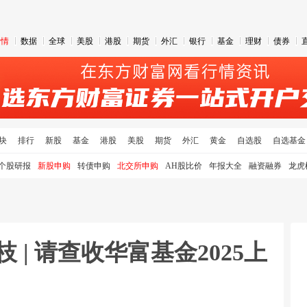
行情
数据
全球
美股
港股
期货
外汇
银行
基金
理财
债券
块
排行
新股
基金
港股
美股
期货
外汇
黄金
自选股
自选基金
个股研报
新股申购
转债申购
北交所申购
AH股比价
年报大全
融资融券
龙虎
 | 请查收华富基金2025上