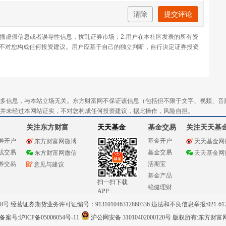
清除
提交评论
传播虚假信息或者误导性信息，扰乱证券市场；2.用户在本社区发表的所有资
不对您构成任何投资建议。用户应基于自己的独立判断，自行决定证券投资
多信息，与本站立场无关。东方财富网不保证该信息（包括但不限于文字、视频、音
并未经过本网站证实，不对您构成任何投资建议，据此操作，风险自担。
关注东方财富
天天基金
基金交易
关注天天基
券开户
基金开户
东方财富网微博
天天基金网
线交易
基金交易
东方财富网微信
天天基金网
券交易
活期宝
意见与建议
基金产品
扫一扫下载
稳健理财
APP
 经营证券期货业务许可证编号：913101046312860336 违法和不良信息举报:021-612
案号:沪ICP备05006054号-11
沪公网安备 31010402000120号
版权所有:东方财富