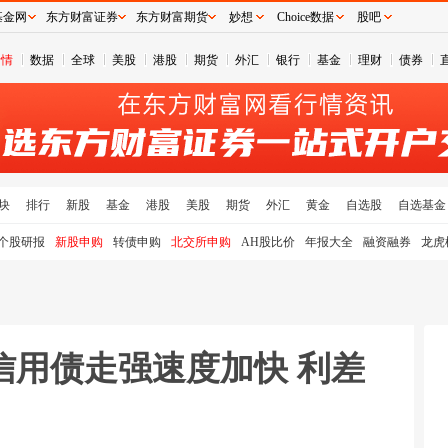
基金网
东方财富证券
东方财富期货
妙想
Choice数据
股吧
行情
数据
全球
美股
港股
期货
外汇
银行
基金
理财
债券
块
排行
新股
基金
港股
美股
期货
外汇
黄金
自选股
自选基金
个股研报
新股申购
转债申购
北交所申购
AH股比价
年报大全
融资融券
龙虎
信用债走强速度加快 利差