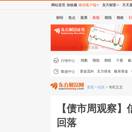
网站首页
加收藏
移动客户端
东方财富
天天
财经
焦点
股票
新股
期指
期权
指数
期指
期权
个股
板
行情中心
资金流向
主力排名
板块资金
数据中心
首页
>
社区
>
专栏正文
【债市周观察】
回落