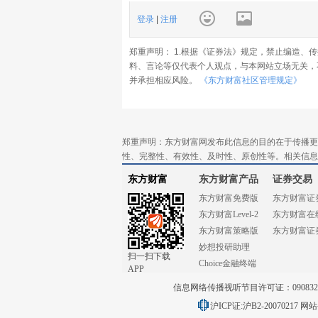
登录
|
注册
郑重声明： 1.根据《证券法》规定，禁止编造、
料、言论等仅代表个人观点，与本网站立场无关，
并承担相应风险。
《东方财富社区管理规定》
郑重声明：东方财富网发布此信息的目的在于传播更
性、完整性、有效性、及时性、原创性等。相关信息
东方财富
东方财富产品
证券交易
东方财富免费版
东方财富证
东方财富Level-2
东方财富在
东方财富策略版
东方财富证
妙想投研助理
扫一扫下载
Choice金融终端
APP
信息网络传播视听节目许可证：0908328号
沪ICP证:沪B2-20070217
网站备