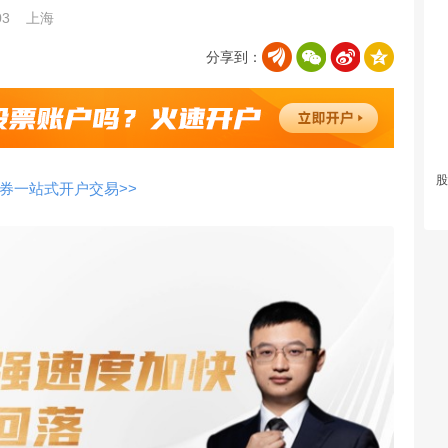
03
上海
分享到：
股
券一站式开户交易>>