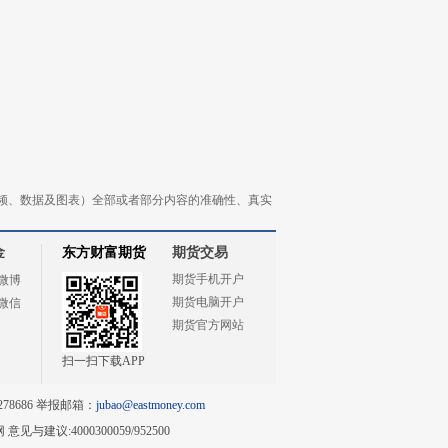
频、数据及图表）全部或者部分内容的准确性、真实
金
东方财富期货
期货交易
期货手机开户
微博
期货电脑开户
微信
期货官方网站
扫一扫下载APP
78686 举报邮箱：
jubao@eastmoney.com
网
意见与建议:4000300059/952500