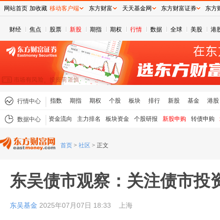
网站首页
加收藏
移动客户端
东方财富
天天基金网
东方财富证券
东方
财经
焦点
股票
新股
期指
期权
行情
数据
全球
美股
港
指数
期指
期权
个股
板块
排行
新股
基金
港股
行情中心
资金流向
主力排名
板块资金
个股研报
新股申购
转债申购
数据中心
首页
>
社区
>
正文
东吴债市观察：关注债市投
东吴基金
2025年07月07日 18:33
上海