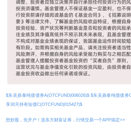
$东吴鼎泰纯债债券A(OTCFUND|006026)$
$东吴鼎泰纯债债券C(O
享30天持有短债C(OTCFUND|015427)$
想炒股，先开户！选东方财富证券，行情交易一个APP搞定>>