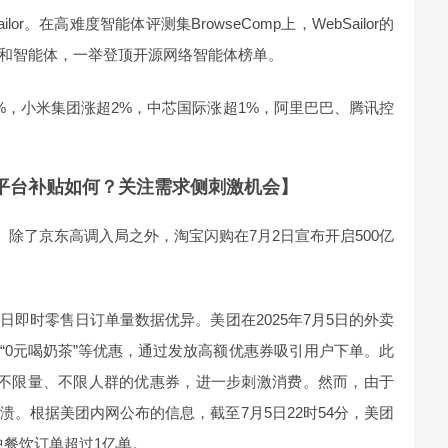
r。在高难度智能体评测集BrowseComp上，WebSailor的
3等模型和智能体，一举登顶开源网络智能体榜单。
%，小米集团涨超2%，中芯国际涨超1%，阿里巴巴、腾讯控
各平台补贴如何？关注需求侧刺激机会】
。除了京东高调入局之外，淘宝闪购在7月2日宣布开启500亿
即时零售日订单量数据优异。美团在2025年7月5日的外卖
“0元喝奶茶”等优惠，通过发放高额优惠券吸引用户下单。此
20”等不限量、不限人群的优惠券，进一步刺激消费。然而，由于
。根据美团内网公布的信息，截至7月5日22时54分，美团
中餐饮订单超过1亿单。