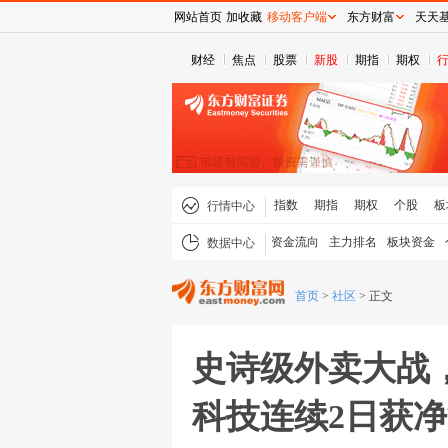
网站首页
加收藏
移动客户端
东方财富
天天
财经
焦点
股票
新股
期指
期权
指数
期指
期权
个股
板
行情中心
资金流向
主力排名
板块资金
数据中心
首页
>
社区
>
正文
史诗级外卖大战
科技连续2日获