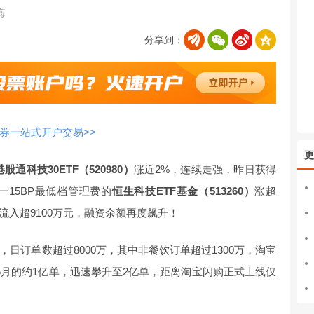
海
分享到：
券一站式开户交易>>
更
港股通科技30ETF（520980）
涨近2%，连续走强，昨日获得
一15BP最低档管理费的
恒生科技ETF基金（513260）
涨超
流入超9100万元，融资余额再度飙升！
日订单数超过8000万，其中非餐饮订单超过1300万，淘宝
5月的约1亿单，迅速攀升至2亿单，距离淘宝闪购正式上线仅