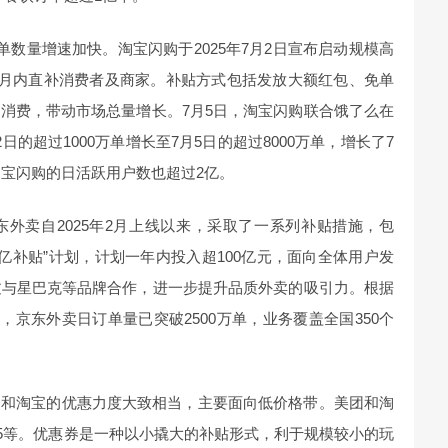
单数量增速加快。淘宝闪购于2025年7月2日宣布启动规模高
2个月内直补消费者及商家。补贴方式包括发放大额红包、免单
消费，带动市场总量增长。7月5日，淘宝闪购联合饿了么在
的超过1000万单增长至7月5日的超过8000万单，增长了7
淘宝闪购的日活跃用户数也超过2亿。
外卖自2025年2月上线以来，采取了一系列补贴措施，包
百亿补贴”计划，计划一年内投入超100亿元，面向全体用户发
过与星巴克等品牌合作，进一步提升品质外卖的吸引力。根据
日，京东外卖日订单量已突破2500万单，业务覆盖全国350个
团和淘宝的优惠力度大致相当，主要面向低价格带。美团和淘
减15等。优惠券是一种以小撬大的补贴形式，利于规模较小的玩