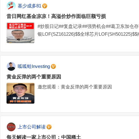
基少成多81
昔日网红基金凉凉！高溢价炒作面临巨额亏损
#炒股日记##复盘记录##强势机会##葛卫东加仓存
银LOF(SZ161226)$$全球芯片LOF(SH501225)$
呱呱蛙Investing
黄金反弹的两个重要原因
邀您观看：黄金反弹的两个重要原因
上市公司解读
每天解读一家上市公司：中国稀土