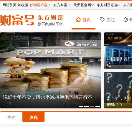
网站首页
加收藏
移动客户端
东方财富
天天基金网
东方财富证券
东方
首页
关注
中国服务器厂
位
说好十年不卖，段永平减持泡泡玛特言行不
150.8元！
老百姓，为何
一？
不贵？
的账了？
关注
发现