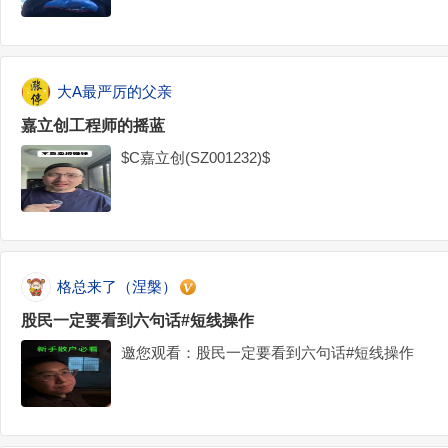
斯克再放大招！为实现芯片自给自足，SpaceX
首期投资额高达168亿美元#马斯克#芯片厂#特斯拉#
大A最严厉的父亲
嘉立创工程师的摇蓝
$C嘉立创(SZ001232)$
格总来了（涅槃）
股民一定要看到六句话#短线操作
邀您观看：股民一定要看到六句话#短线操作