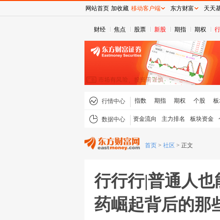
网站首页
加收藏
移动客户端
东方财富
天天
财经
焦点
股票
新股
期指
期权
指数
期指
期权
个股
板
行情中心
资金流向
主力排名
板块资金
数据中心
首页
>
社区
>
正文
行行行|普通人
药崛起背后的那