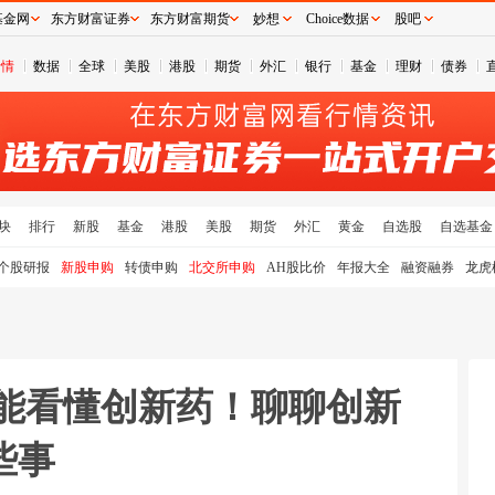
基金网
东方财富证券
东方财富期货
妙想
Choice数据
股吧
行情
数据
全球
美股
港股
期货
外汇
银行
基金
理财
债券
块
排行
新股
基金
港股
美股
期货
外汇
黄金
自选股
自选基金
个股研报
新股申购
转债申购
北交所申购
AH股比价
年报大全
融资融券
龙虎
也能看懂创新药！聊聊创新
些事