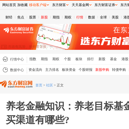
网站首页
加收藏
移动客户端
东方财富
天天基金网
东方财富证券
东方
财经
焦点
股票
新股
期指
期权
行情
数据
全球
美股
港
指数
期指
期权
个股
板块
排行
新股
基金
港股
行情中心
资金流向
主力排名
板块资金
个股研报
新股申购
转债申购
数据中心
首页
>
社区
>
正文
养老金融知识：养老目标基
买渠道有哪些?