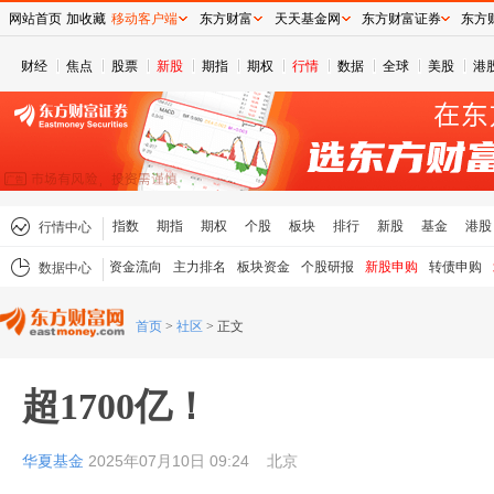
网站首页
加收藏
移动客户端
东方财富
天天基金网
东方财富证券
东方
财经
焦点
股票
新股
期指
期权
行情
数据
全球
美股
港
指数
期指
期权
个股
板块
排行
新股
基金
港股
行情中心
资金流向
主力排名
板块资金
个股研报
新股申购
转债申购
数据中心
首页
>
社区
>
正文
超1700亿！
华夏基金
2025年07月10日 09:24
北京