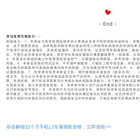
- End -
滑动查看完整提示↓↓↓
风险提示：1、本基金与投资股票或债券的公募基金具有不同的风险收益特征，其
金，低于股票型基金，具体风险评级结果以基金管理人和销售机构提供的评级结果
产投资于基础设施项目，具有权益属性，受经济环境、运营管理等因素影响，基础
化，可能引起本基金价格波动，甚至存在基础设施项目遭遇极端事件（如地震、台
3、本基金在基础设施之外投资固定收益资产，可能面临信用风险、利率风险、收
风险。4、本基金采取封闭式运作，不开通申购赎回，只能在二级市场交易，存在流
基金相关的风险和与基础设施项目相关的风险，详见招募说明书等法律文件。6、
证最低收益。7、投资者在投资本基金之前，请仔细阅读本基金的《基金合同》、
律文件，充分认识本基金的风险收益特征和产品特性，认真考虑本基金存在的各项
限、投资经验、资产状况等因素充分考虑自身的风险承受能力，在了解产品情况及
出投资决策，独立承担投资风险。8、本资料中推介的产品由华夏基金管理有限公
兑付和风险管理责任。9、本资料不作为任何法律文件，资料中的所有信息或所表
操作建议，我公司不就资料中的内容对最终操作建议做出任何担保。在任何情况下
容所引致的任何损失负任何责任。我国基金运作时间较短，不能反映股市发展的所有
恭喜解锁12个月手机L2专属领取资格，立即领取>>