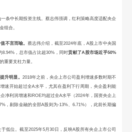
成为一条中长期投资主线。蔡志伟强调，红利策略高度适配央企
金组合。
价值不言而喻。
蔡志伟介绍，截至2024年底，A股上市中央国
8.94%，总市值占比超30%，同时
贡献了A股市场近乎50%
的重要支柱力量。
力提升明显。
2018年之前，央企上市公司盈利增速多数时期不
盈利增速开始超过全A水平，尤其在盈利下行周期，央企盈利能
央企净利润增速和ROE均超过全A水平（2024年，国资央企上
.27%，剔除金融的全部A股则为-13%、6.71%），此前长期偏
低位。截至2025年5月30日，反映A股所有央企上市公司