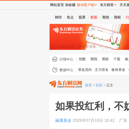
网站首页
加收藏
移动客户端
东方财富
天天
财经
焦点
股票
新股
期指
期权
指数
期指
期权
个股
板
行情中心
资金流向
主力排名
板块资金
数据中心
首页
>
社区
>
正文
如果投红利，不
融通基金
2025年07月10日 10:42
广东