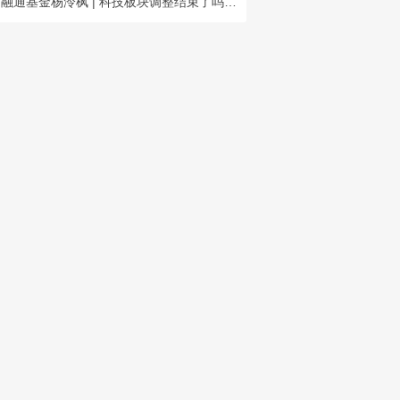
融通基金杨泠枫 | 科技板块调整结束了吗，后市怎么看？