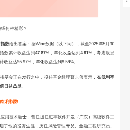
演绎何种精彩？
利指数
给出答案：据Wind数据（以下同），截至2025年5月30
来该指数累计收益达到
47.87%
，年化收益达到
4.91%
，考虑股息
益达95.97%，年化收益达到8.59%。
联接基金正在发行之中，拟任基金经理蔡志伟表示，
在低利率
值日益凸显。
的红利指数
机应用技术硕士，曾任担任汇丰软件开发（广东）高级软件工
，开启了他的投资生涯，历任风险管理专员、金融工程研究员、