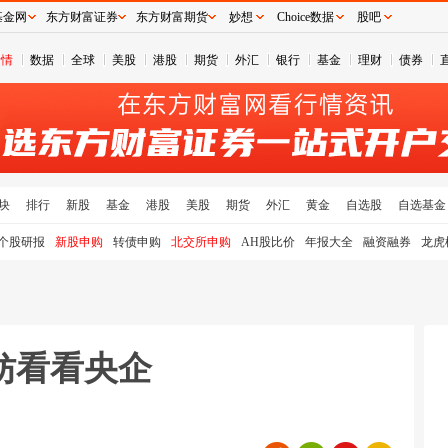
基金网
东方财富证券
东方财富期货
妙想
Choice数据
股吧
行情
数据
全球
美股
港股
期货
外汇
银行
基金
理财
债券
块
排行
新股
基金
港股
美股
期货
外汇
黄金
自选股
自选基金
个股研报
新股申购
转债申购
北交所申购
AH股比价
年报大全
融资融券
龙虎
妨看看央企