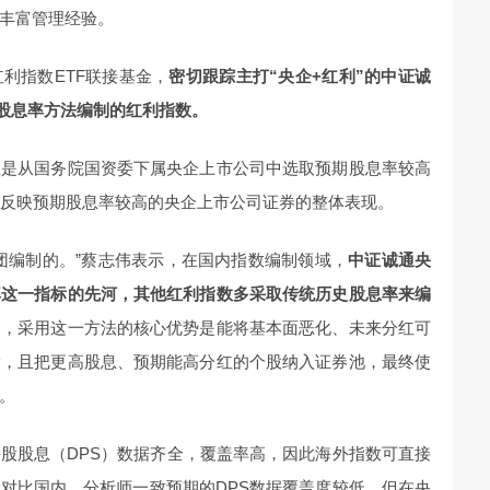
丰富管理经验。
利指数ETF联接基金，
密切跟踪主打“央企+红利”的中证诚
股息率方法编制的红利指数。
数是从国务院国资委下属央企上市公司中选取预期股息率较高
以反映预期股息率较高的央企上市公司证券的整体表现。
团编制的。”蔡志伟表示，在国内指数编制领域，
中证诚通央
率这一指标的先河，其他红利指数多采取传统历史股息率来编
用，采用这一方法的核心优势是能将基本面恶化、未来分红可
除，且把更高股息、预期能高分红的个股纳入证券池，最终使
。
股股息（DPS）数据齐全，覆盖率高，因此海外指数可直接
对比国内，分析师一致预期的DPS数据覆盖度较低，但在央