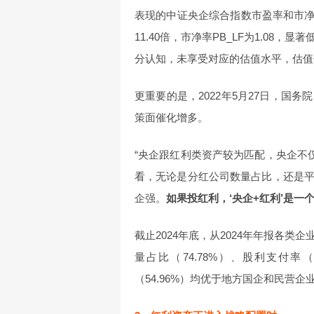
表现的中证央企综合指数市盈率和市净
11.40倍，市净率PB_LF为1.0
分认知，未享受对应的估值水平，估值
更重要的是，2022年5月27日，国
策面催化增多。
“央企跟红利类资产较为匹配，央企不
看，无论是分红公司数量占比，还是
企强。
如果投红利，‘央企+红利’是一
截止2024年底，从2024年年报各
量占比（74.78%）、股利支付率（
（54.96%）均优于地方国企和民营