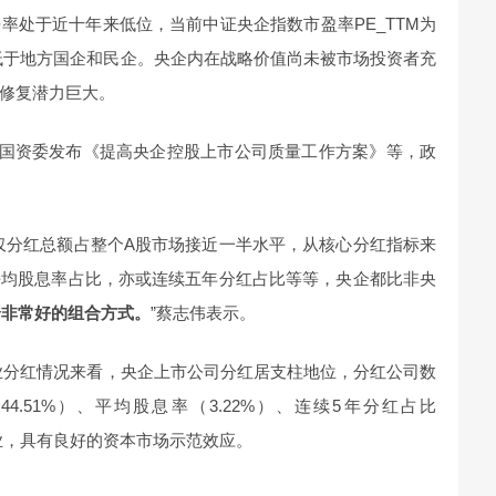
率处于近十年来低位，当前中证央企指数市盈率PE_TTM为
8，显著低于地方国企和民企。央企内在战略价值尚未被市场投资者充
修复潜力巨大。
务院国资委发布《提高央企控股上市公司质量工作方案》等，政
仅分红总额占整个A股市场接近一半水平，从核心分红指标来
平均股息率占比，亦或连续五年分红占比等等，央企都比非央
个非常好的组合方式。
”蔡志伟表示。
类企业分红情况来看，央企上市公司分红居支柱地位，分红公司数
44.51%）、平均股息率（3.22%）、连续5年分红占比
企业，具有良好的资本市场示范效应。