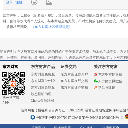
登录
|
注册
郑重声明： 1.根据《证券法》规定，禁止编造、传播虚假信息或者误导性信息，扰
料、言论等仅代表个人观点，与本网站立场无关，不对您构成任何投资建议。用户
并承担相应风险。
《东方财富社区管理规定》
郑重声明：东方财富网发布此信息的目的在于传播更多信息，与本站立场无关。东方
性、完整性、有效性、及时性、原创性等。相关信息并未经过本网站证实，不对您构
东方财富
东方财富产品
证券交易
关注东方财富
东方财富免费版
东方财富证券开户
东方财富网微博
东方财富Level-2
东方财富在线交易
东方财富网微信
东方财富策略版
东方财富证券交易
意见与建议
妙想投研助理
扫一扫下载
Choice金融终端
APP
信息网络传播视听节目许可证：0908328号 经营证券期货业务许可证编号：91310
沪ICP证:沪B2-20070217
网站备案号:沪ICP备05006054号-11