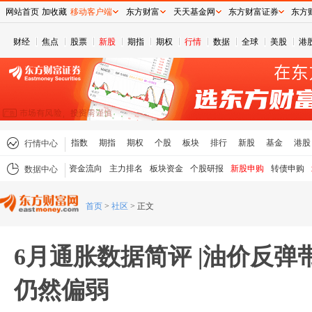
网站首页
加收藏
移动客户端
东方财富
天天基金网
东方财富证券
东方
财经
焦点
股票
新股
期指
期权
行情
数据
全球
美股
港
指数
期指
期权
个股
板块
排行
新股
基金
港股
行情中心
资金流向
主力排名
板块资金
个股研报
新股申购
转债申购
数据中心
首页
>
社区
>
正文
6月通胀数据简评 |油价反
仍然偏弱