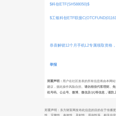
$科创ETF(SH588050)$
$工银科创ETF联接C(OTCFUND|01161
恭喜解锁12个月手机L2专属领取资格，
举报
郑重声明：
用户在社区发表的所有信息将由本网站
建议，据此操作风险自担。
请勿相信代客理财、免
机号码、公众号、微博、微信及QQ等信息，谨防
郑重声明：东方财富网发布此信息的目的在于传播更
性、完整性、有效性、及时性、原创性等。相关信息