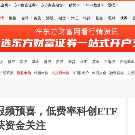
基金网
东方财富证券
东方财富期货
妙想
Choice数据
股吧
行情
数据
全球
美股
港股
期货
外汇
银行
基金
理财
债券
块
排行
新股
基金
港股
美股
期货
外汇
黄金
自选股
自选基金
个股研报
新股申购
转债申购
北交所申购
AH股比价
年报大全
融资融券
龙虎
报频预喜，低费率科创ETF
续获资金关注