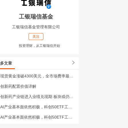
工银瑞信基金
工银瑞信基金管理有限公司
关注
投资理财，从工银瑞信开始
多文章
现货黄金涨破4300美元，全市场费率最低一档的黄金ETF工银（518660）年内日均成交额超3.5亿元
创新药配置价值详解
创新药产业链进入业绩兑现期 板块或仍有向上修复动力
AI产业基本面依然积极，科创50ETF工银（588050）近1年日均成交额超4.4亿元
AI产业基本面依然积极，科创50ETF工银（588050）近1年日均成交额超4.4亿元