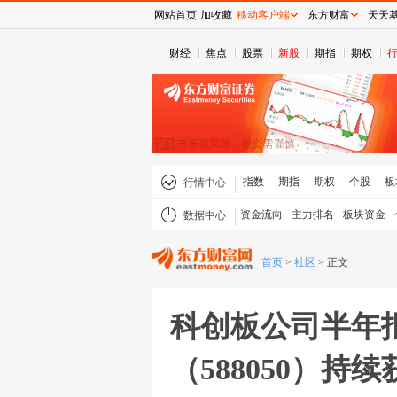
网站首页
加收藏
移动客户端
东方财富
天天
财经
焦点
股票
新股
期指
期权
指数
期指
期权
个股
板
行情中心
资金流向
主力排名
板块资金
数据中心
首页
>
社区
>
正文
科创板公司半年
（588050）持