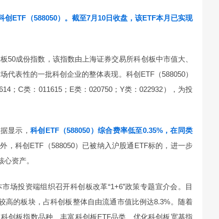
创ETF（588050）。截至7月10日收盘，该ETF本月已实现
证科创板50成份指数，该指数由上海证券交易所科创板中市值大、
场代表性的一批科创企业的整体表现。科创ETF（588050）
；C类：011615；E类：020750；Y类：022932），为投
数据显示，
科创ETF（588050）综合费率低至0.35%，在同类
外，科创ETF（588050）已被纳入沪股通ETF标的，进一步
核心资产。
市场投资端组织召开科创板改革“1+6”政策专题宣介会。目
较高的板块，占科创板整体自由流通市值比例达8.3%。随着
科创板指数品种、丰富科创板ETF品类、优化科创板宽基指