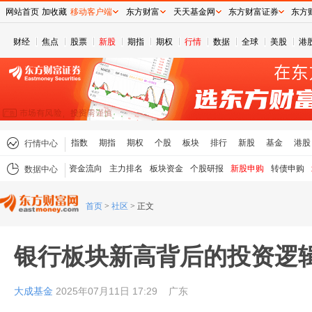
网站首页
加收藏
移动客户端
东方财富
天天基金网
东方财富证券
东方
财经
焦点
股票
新股
期指
期权
行情
数据
全球
美股
港
指数
期指
期权
个股
板块
排行
新股
基金
港股
行情中心
资金流向
主力排名
板块资金
个股研报
新股申购
转债申购
数据中心
首页
>
社区
>
正文
银行板块新高背后的投资逻
大成基金
2025年07月11日 17:29
广东