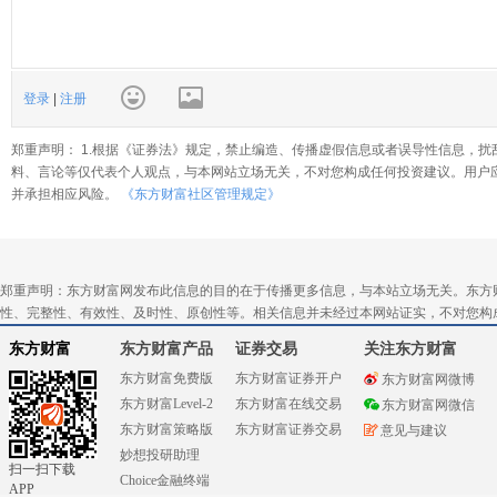
登录
|
注册
郑重声明： 1.根据《证券法》规定，禁止编造、传播虚假信息或者误导性信息，扰
料、言论等仅代表个人观点，与本网站立场无关，不对您构成任何投资建议。用户
并承担相应风险。
《东方财富社区管理规定》
郑重声明：东方财富网发布此信息的目的在于传播更多信息，与本站立场无关。东方
性、完整性、有效性、及时性、原创性等。相关信息并未经过本网站证实，不对您构
东方财富
东方财富产品
证券交易
关注东方财富
东方财富免费版
东方财富证券开户
东方财富网微博
东方财富Level-2
东方财富在线交易
东方财富网微信
东方财富策略版
东方财富证券交易
意见与建议
妙想投研助理
扫一扫下载
Choice金融终端
APP