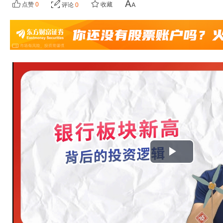
点赞
0
收藏
评论
0
播
放
视