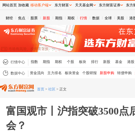
网站首页
加收藏
移动客户端
东方财富
天天基金网
东方财富证券
东方
财经
焦点
股票
新股
期指
期权
行情
数据
全球
美股
港
指数
期指
期权
个股
板块
排行
新股
基金
港股
行情中心
资金流向
主力排名
板块资金
个股研报
新股申购
转债申购
数据中心
首页
>
社区
>
正文
富国观市丨沪指突破3500
会？