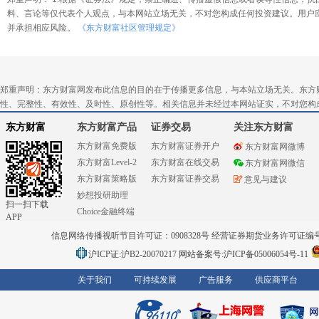
料、言论等仅代表个人观点，与本网站立场无关，不对您构成任何投资建议。用户
并承担相应风险。
《东方财富社区管理规定》
郑重声明：东方财富网发布此信息的目的在于传播更多信息，与本站立场无关。东方
性、完整性、有效性、及时性、原创性等。相关信息并未经过本网站证实，不对您构
东方财富
东方财富产品
证券交易
关注东方财富
东方财富免费版
东方财富证券开户
东方财富网微博
东方财富Level-2
东方财富在线交易
东方财富网微信
东方财富策略版
东方财富证券交易
意见与建议
妙想投研助理
扫一扫下载
Choice金融终端
APP
信息网络传播视听节目许可证：0908328号 经营证券期货业务许可证编号：91310
沪ICP证:沪B2-20070217
网站备案号:沪ICP备05006054号-11
关于我们
可持续发展
广告服务
供应商平台