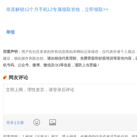
恭喜解锁12个月手机L2专属领取资格，立即领取>>
举报
郑重声明：
用户在社区发表的所有信息将由本网站记录保存，仅代表作者个人观点
建议，据此操作风险自担。
请勿相信代客理财、免费荐股和炒股培训等宣传内容，
机号码、公众号、微博、微信及QQ等信息，谨防上当受骗！
网友评论
登录
|
注册
郑重声明： 1.根据《证券法》规定，禁止编造、传播虚假信息或者误导性信息，扰