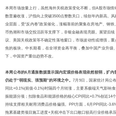
本周市场放量上行，虽然海外关税政策变化不断，但A股市场情
数普遍收涨，沪指向上突破3500点整数关口，续创年内新高。
业层面，受“反内卷”政策催化，涨幅靠前的聚集在房地产、钢
币热潮和市场交投活跃等支撑下，非银金融表现亮眼。展望后续
议、美国关税政策等不确定性落地窗口，市场波动性或增强，重
焦的板块。中长期看，在全球资金再平衡，叠加中国产业升级
下，中国资产重估趋势不改。
本周公布的6月通胀数据显示国内宏观价格表现依然较弱，扩内
仍处于“弱现实、强预期”的环境之中。
7月9日，国家统计局公布
同比+0.1%(前值-0.1%)时隔四个月转涨，主要系极端天气影
振能源分项；扣除食品和能源价格的核心CPI同比+0.7%创近14
持续支撑相关耐用消费品价格偏强。PPI方面，6月PPI同比-3.6%
拖累基建类项目施工进度+关税冲击下出口敞口较高行业价格承