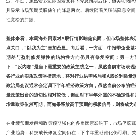
迟。不过，虽然诸多边际因素支撑下降息预期后移，但美联储降
具显示市场预期美联储年内降息两次。后续随着美联储降息空间
性宽松的共振。
整体来看，本周海外因素对A股行情影响偏负面，但市场整体表现
点关口，“以我为主”更加凸显。向后看，一方面，中报季企业
期差与盈利修复弹性的结构性方向仍具有修复空间；另一方
下，“反内卷”是当下最重要的政策主线之一，虽然当前市场表
各行业的实质政策举措落地，将对行业供需格局和A股盈利质量
政治局会议通常会定调下半年经济政策方向，虽然当前公布的经
量政策出台的迫切性相对较低，但面对下半年外需的不确定性和
增量政策依然可期，而如果释放高于预期的积极信号，则将成为
在业绩预期发酵和政策预期强化的多重因素影响下，市场仍蕴藏
产业趋势：科技成长修复空间仍在，下半年重磅催化仍可期。关注