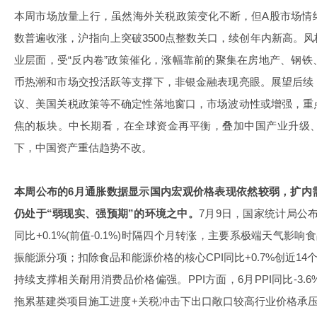
本周市场放量上行，虽然海外关税政策变化不断，但A股市场情
数普遍收涨，沪指向上突破3500点整数关口，续创年内新高。
业层面，受“反内卷”政策催化，涨幅靠前的聚集在房地产、钢
币热潮和市场交投活跃等支撑下，非银金融表现亮眼。展望后续
议、美国关税政策等不确定性落地窗口，市场波动性或增强，重
焦的板块。中长期看，在全球资金再平衡，叠加中国产业升级
下，中国资产重估趋势不改。
本周公布的6月通胀数据显示国内宏观价格表现依然较弱，扩内
仍处于“弱现实、强预期”的环境之中。
7月9日，国家统计局公布
同比+0.1%(前值-0.1%)时隔四个月转涨，主要系极端天气影
振能源分项；扣除食品和能源价格的核心CPI同比+0.7%创近14
持续支撑相关耐用消费品价格偏强。PPI方面，6月PPI同比-3.6%
拖累基建类项目施工进度+关税冲击下出口敞口较高行业价格承