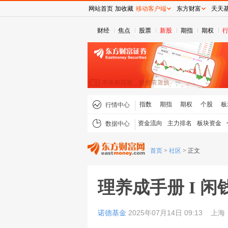
网站首页
加收藏
移动客户端
东方财富
天天
财经
焦点
股票
新股
期指
期权
指数
期指
期权
个股
板
行情中心
资金流向
主力排名
板块资金
数据中心
首页
>
社区
>
正文
理养成手册 I 
诺德基金
2025年07月14日 09:13
上海