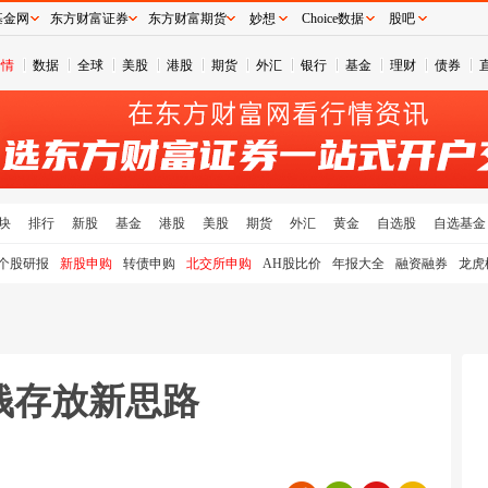
基金网
东方财富证券
东方财富期货
妙想
Choice数据
股吧
行情
数据
全球
美股
港股
期货
外汇
银行
基金
理财
债券
块
排行
新股
基金
港股
美股
期货
外汇
黄金
自选股
自选基金
个股研报
新股申购
转债申购
北交所申购
AH股比价
年报大全
融资融券
龙虎
闲钱存放新思路