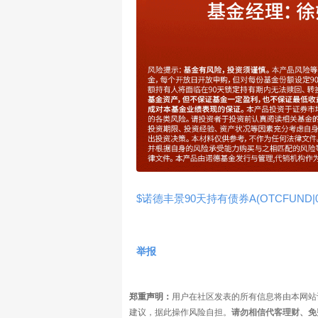
$诺德丰景90天持有债券A(OTCFUND|02
举报
郑重声明：
用户在社区发表的所有信息将由本网站
建议，据此操作风险自担。
请勿相信代客理财、免