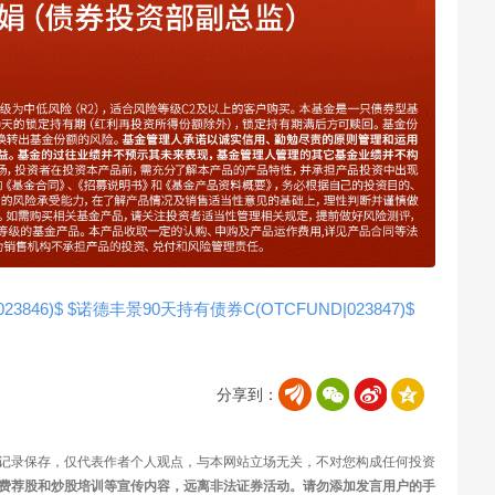
3846)$
$诺德丰景90天持有债券C(OTCFUND|023847)$
分享到：
记录保存，仅代表作者个人观点，与本网站立场无关，不对您构成任何投资
费荐股和炒股培训等宣传内容，远离非法证券活动。请勿添加发言用户的手