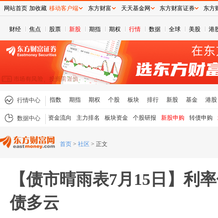
网站首页
加收藏
移动客户端
东方财富
天天基金网
东方财富证券
东方
财经
焦点
股票
新股
期指
期权
行情
数据
全球
美股
港
指数
期指
期权
个股
板块
排行
新股
基金
港股
行情中心
资金流向
主力排名
板块资金
个股研报
新股申购
转债申购
数据中心
首页
>
社区
>
正文
【债市晴雨表7月15日】利
债多云