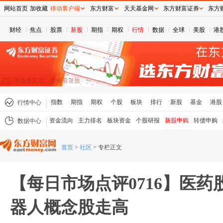
网站首页
加收藏
移动客户端
东方财富
天天基金网
东方财富证券
东方
财经
焦点
股票
新股
期指
期权
行情
数据
全球
美股
港
指数
期指
期权
个股
板块
排行
新股
基金
港股
行情中心
资金流向
主力排名
板块资金
个股研报
新股申购
转债申购
数据中心
首页
>
社区
>
专栏正文
【每日市场点评0716】医
器人概念股走高