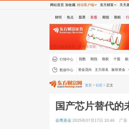
网站首页
加收藏
移动客户端
东方财富
天天
财经
焦点
股票
新股
期指
期权
指数
期指
期权
个股
板
行情中心
资金流向
主力排名
板块资金
数据中心
首页
>
社区
>
正文
国产芯片替代的
金鹰基金
2025年07月17日 10:46
广东