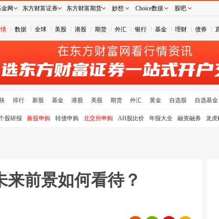
基金网
东方财富证券
东方财富期货
妙想
Choice数据
股吧
行情
数据
全球
美股
港股
期货
外汇
银行
基金
理财
债券
块
排行
新股
基金
港股
美股
期货
外汇
黄金
自选股
自选基金
个股研报
新股申购
转债申购
北交所申购
AH股比价
年报大全
融资融券
龙虎
未来前景如何看待？