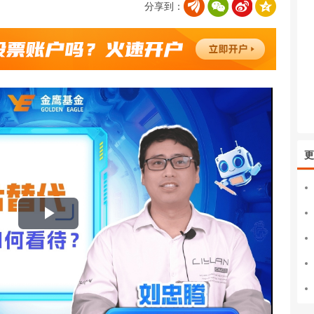
分享到：
更
播
放
视