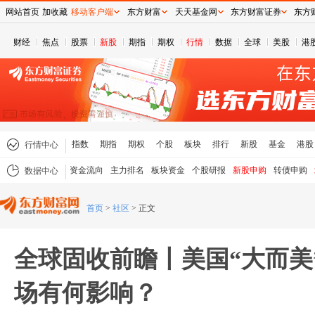
网站首页
加收藏
移动客户端
东方财富
天天基金网
东方财富证券
东方
财经
焦点
股票
新股
期指
期权
行情
数据
全球
美股
港
指数
期指
期权
个股
板块
排行
新股
基金
港股
行情中心
资金流向
主力排名
板块资金
个股研报
新股申购
转债申购
数据中心
首页
>
社区
>
正文
全球固收前瞻丨美国“大而美
场有何影响？