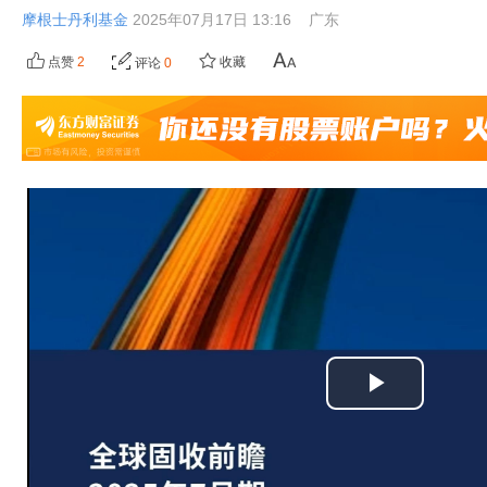
摩根士丹利基金
2025年07月17日 13:16
广东
点赞
2
收藏
评论
0
播
放