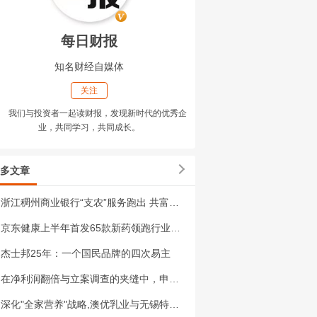
每日财报
知名财经自媒体
关注
我们与投资者一起读财报，发现新时代的优秀企
业，共同学习，共同成长。
多文章
浙江稠州商业银行“支农”服务跑出 共富加速度
京东健康上半年首发65款新药领跑行业，医药销售规模连续居行业首位
杰士邦25年：一个国民品牌的四次易主
在净利润翻倍与立案调查的夹缝中，申通快递30亿融资急刹车
深化"全家营养"战略,澳优乳业与无锡特食院达成战略合作