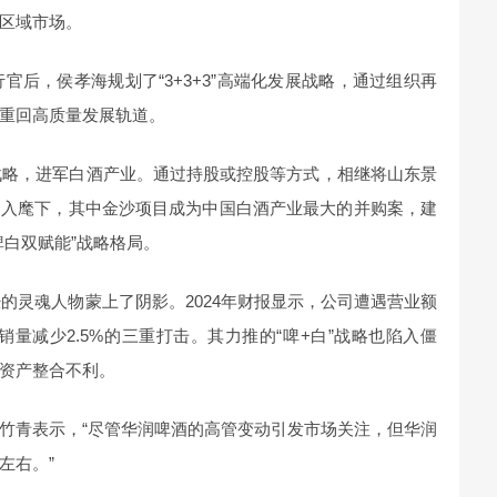
区域市场。
行官后，侯孝海规划了“3+3+3”高端化发展战略，通过组织再
重回高质量发展轨道。
化战略，进军白酒产业。通过持股或控股等方式，相继将山东景
纳入麾下，其中金沙项目成为中国白酒产业最大的并购案，建
啤白双赋能”战略格局。
经的灵魂人物蒙上了阴影。2024年财报显示，公司遭遇营业额
啤酒销量减少2.5%的三重打击。其力推的“啤+白”战略也陷入僵
资产整合不利。
竹青表示，“尽管华润啤酒的高管变动引发市场关注，但华润
左右。”