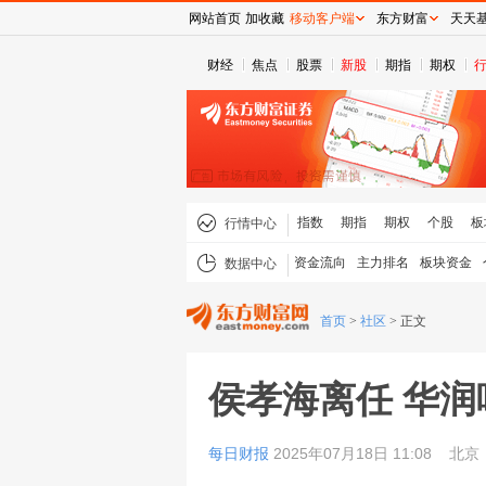
网站首页
加收藏
移动客户端
东方财富
天天
财经
焦点
股票
新股
期指
期权
指数
期指
期权
个股
板
行情中心
资金流向
主力排名
板块资金
数据中心
首页
>
社区
>
正文
侯孝海离任 华
每日财报
2025年07月18日 11:08
北京