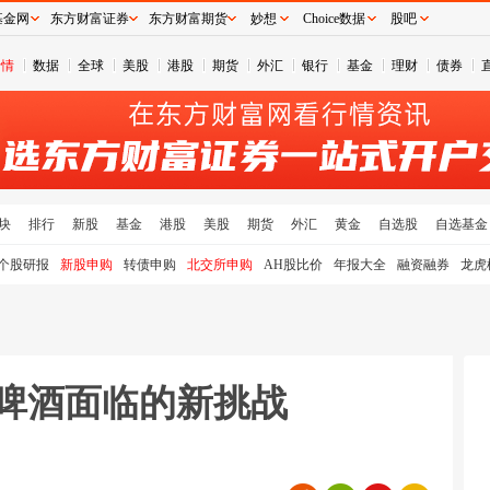
基金网
东方财富证券
东方财富期货
妙想
Choice数据
股吧
行情
数据
全球
美股
港股
期货
外汇
银行
基金
理财
债券
块
排行
新股
基金
港股
美股
期货
外汇
黄金
自选股
自选基金
个股研报
新股申购
转债申购
北交所申购
AH股比价
年报大全
融资融券
龙虎
润啤酒面临的新挑战