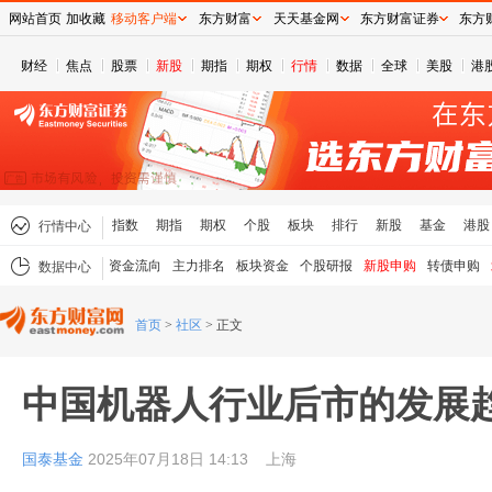
网站首页
加收藏
移动客户端
东方财富
天天基金网
东方财富证券
东方
财经
焦点
股票
新股
期指
期权
行情
数据
全球
美股
港
指数
期指
期权
个股
板块
排行
新股
基金
港股
行情中心
资金流向
主力排名
板块资金
个股研报
新股申购
转债申购
数据中心
首页
>
社区
>
正文
中国机器人行业后市的发展
国泰基金
2025年07月18日 14:13
上海