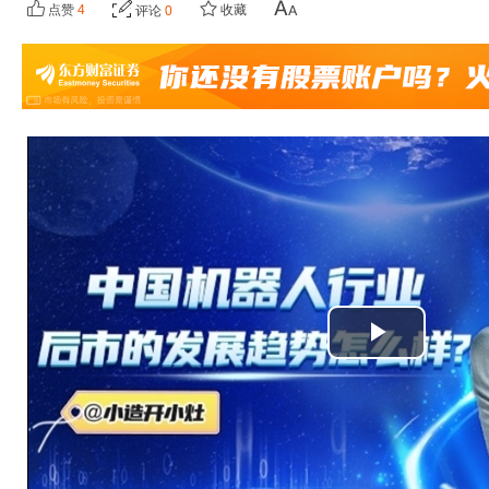
点赞
4
收藏
评论
0
播
放
视