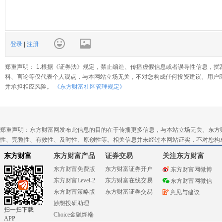
登录
|
注册
郑重声明： 1.根据《证券法》规定，禁止编造、传播虚假信息或者误导性信息，扰
料、言论等仅代表个人观点，与本网站立场无关，不对您构成任何投资建议。用户
并承担相应风险。
《东方财富社区管理规定》
郑重声明：东方财富网发布此信息的目的在于传播更多信息，与本站立场无关。东方
性、完整性、有效性、及时性、原创性等。相关信息并未经过本网站证实，不对您构
东方财富
东方财富产品
证券交易
关注东方财富
东方财富免费版
东方财富证券开户
东方财富网微博
东方财富Level-2
东方财富在线交易
东方财富网微信
东方财富策略版
东方财富证券交易
意见与建议
妙想投研助理
扫一扫下载
Choice金融终端
APP