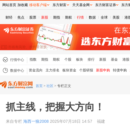
网站首页
加收藏
移动客户端
东方财富
天天基金网
东方财富证券
东方
财经
焦点
股票
新股
期指
期权
行情
数据
全球
美股
港
指数
期指
期权
个股
板块
排行
新股
基金
港股
行情中心
资金流向
主力排名
板块资金
个股研报
新股申购
转债申购
数据中心
首页
>
社区
>
专栏正文
抓主线，把握大方向！
来自专栏
海西一狼2008
2025年07月18日 14:57
福建