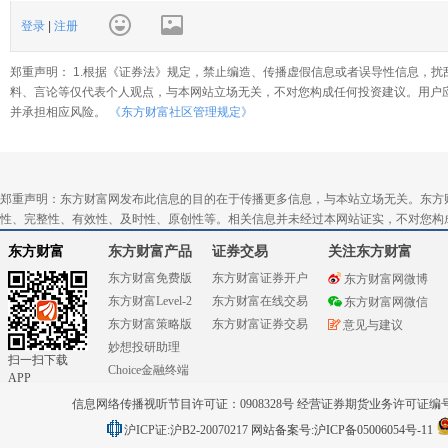
登录
|
注册
郑重声明： 1.根据《证券法》规定，禁止编造、传播虚假信息或者误导性信息，扰
料、言论等仅代表个人观点，与本网站立场无关，不对您构成任何投资建议。用户
并承担相应风险。
《东方财富社区管理规定》
郑重声明：东方财富网发布此信息的目的在于传播更多信息，与本站立场无关。东方
性、完整性、有效性、及时性、原创性等。相关信息并未经过本网站证实，不对您构
东方财富
东方财富产品
证券交易
关注东方财富
东方财富免费版
东方财富证券开户
东方财富网微博
东方财富Level-2
东方财富在线交易
东方财富网微信
东方财富策略版
东方财富证券交易
意见与建议
妙想投研助理
扫一扫下载
Choice金融终端
APP
信息网络传播视听节目许可证：0908328号 经营证券期货业务许可证编号：91310
沪ICP证:沪B2-20070217
网站备案号:沪ICP备05006054号-11